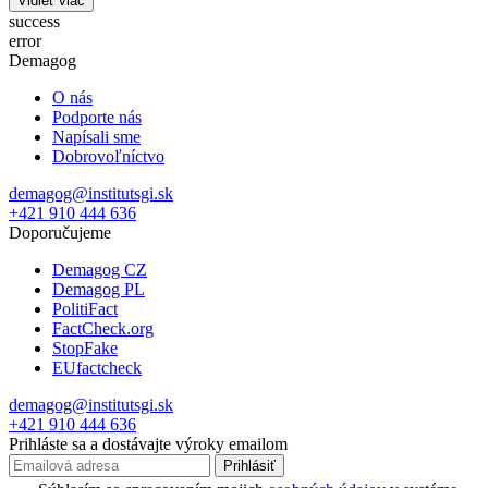
Vidieť viac
success
error
Demagog
O nás
Podporte nás
Napísali sme
Dobrovoľníctvo
demagog@institutsgi.sk
+421 910 444 636
Doporučujeme
Demagog CZ
Demagog PL
PolitiFact
FactCheck.org
StopFake
EUfactcheck
demagog@institutsgi.sk
+421 910 444 636
Prihláste sa a dostávajte výroky emailom
Prihlásiť