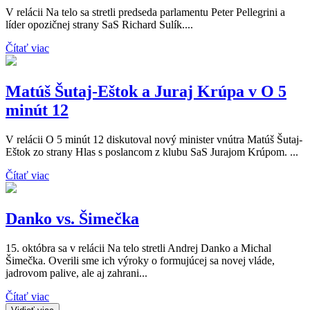
V relácii Na telo sa stretli predseda parlamentu Peter Pellegrini a
líder opozičnej strany SaS Richard Sulík....
Čítať viac
Matúš Šutaj-Eštok a Juraj Krúpa v O 5
minút 12
V relácii O 5 minút 12 diskutoval nový minister vnútra Matúš Šutaj-
Eštok zo strany Hlas s poslancom z klubu SaS Jurajom Krúpom. ...
Čítať viac
Danko vs. Šimečka
15. októbra sa v relácii Na telo stretli Andrej Danko a Michal
Šimečka. Overili sme ich výroky o formujúcej sa novej vláde,
jadrovom palive, ale aj zahrani...
Čítať viac