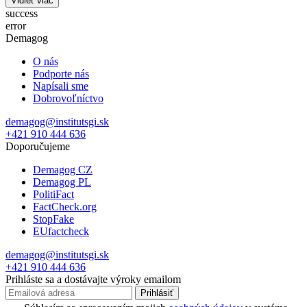
Vidieť viac
success
error
Demagog
O nás
Podporte nás
Napísali sme
Dobrovoľníctvo
demagog@institutsgi.sk
+421 910 444 636
Doporučujeme
Demagog CZ
Demagog PL
PolitiFact
FactCheck.org
StopFake
EUfactcheck
demagog@institutsgi.sk
+421 910 444 636
Prihláste sa a dostávajte výroky emailom
Prihlásiť