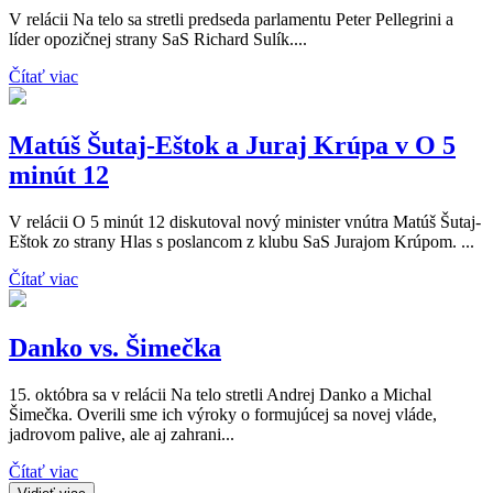
V relácii Na telo sa stretli predseda parlamentu Peter Pellegrini a
líder opozičnej strany SaS Richard Sulík....
Čítať viac
Matúš Šutaj-Eštok a Juraj Krúpa v O 5
minút 12
V relácii O 5 minút 12 diskutoval nový minister vnútra Matúš Šutaj-
Eštok zo strany Hlas s poslancom z klubu SaS Jurajom Krúpom. ...
Čítať viac
Danko vs. Šimečka
15. októbra sa v relácii Na telo stretli Andrej Danko a Michal
Šimečka. Overili sme ich výroky o formujúcej sa novej vláde,
jadrovom palive, ale aj zahrani...
Čítať viac