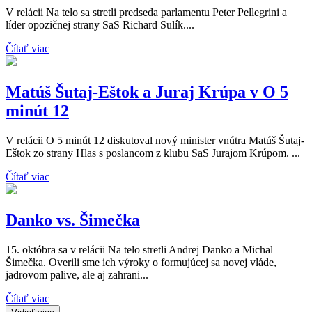
V relácii Na telo sa stretli predseda parlamentu Peter Pellegrini a
líder opozičnej strany SaS Richard Sulík....
Čítať viac
Matúš Šutaj-Eštok a Juraj Krúpa v O 5
minút 12
V relácii O 5 minút 12 diskutoval nový minister vnútra Matúš Šutaj-
Eštok zo strany Hlas s poslancom z klubu SaS Jurajom Krúpom. ...
Čítať viac
Danko vs. Šimečka
15. októbra sa v relácii Na telo stretli Andrej Danko a Michal
Šimečka. Overili sme ich výroky o formujúcej sa novej vláde,
jadrovom palive, ale aj zahrani...
Čítať viac