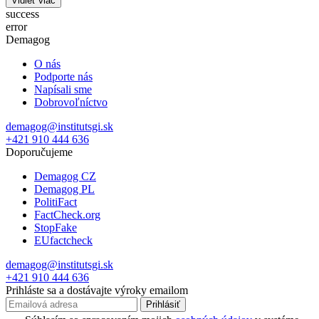
Vidieť viac
success
error
Demagog
O nás
Podporte nás
Napísali sme
Dobrovoľníctvo
demagog@institutsgi.sk
+421 910 444 636
Doporučujeme
Demagog CZ
Demagog PL
PolitiFact
FactCheck.org
StopFake
EUfactcheck
demagog@institutsgi.sk
+421 910 444 636
Prihláste sa a dostávajte výroky emailom
Prihlásiť