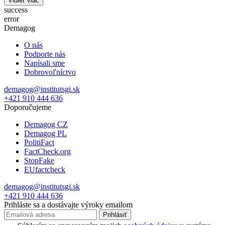
Vidieť viac
success
error
Demagog
O nás
Podporte nás
Napísali sme
Dobrovoľníctvo
demagog@institutsgi.sk
+421 910 444 636
Doporučujeme
Demagog CZ
Demagog PL
PolitiFact
FactCheck.org
StopFake
EUfactcheck
demagog@institutsgi.sk
+421 910 444 636
Prihláste sa a dostávajte výroky emailom
Prihlásiť