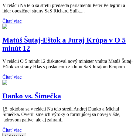
V relácii Na telo sa stretli predseda parlamentu Peter Pellegrini a
líder opozičnej strany SaS Richard Sulík....
Čítať viac
Matúš Šutaj-Eštok a Juraj Krúpa v O 5
minút 12
V relácii O 5 minút 12 diskutoval nový minister vnútra Matúš Šutaj-
Eštok zo strany Hlas s poslancom z klubu SaS Jurajom Krúpom. ...
Čítať viac
Danko vs. Šimečka
15. októbra sa v relácii Na telo stretli Andrej Danko a Michal
Šimečka. Overili sme ich výroky o formujúcej sa novej vláde,
jadrovom palive, ale aj zahrani...
Čítať viac