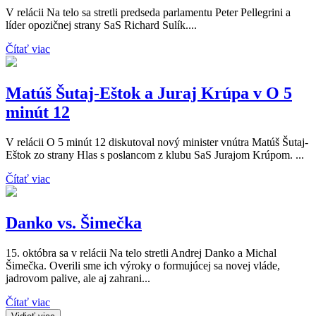
V relácii Na telo sa stretli predseda parlamentu Peter Pellegrini a
líder opozičnej strany SaS Richard Sulík....
Čítať viac
Matúš Šutaj-Eštok a Juraj Krúpa v O 5
minút 12
V relácii O 5 minút 12 diskutoval nový minister vnútra Matúš Šutaj-
Eštok zo strany Hlas s poslancom z klubu SaS Jurajom Krúpom. ...
Čítať viac
Danko vs. Šimečka
15. októbra sa v relácii Na telo stretli Andrej Danko a Michal
Šimečka. Overili sme ich výroky o formujúcej sa novej vláde,
jadrovom palive, ale aj zahrani...
Čítať viac