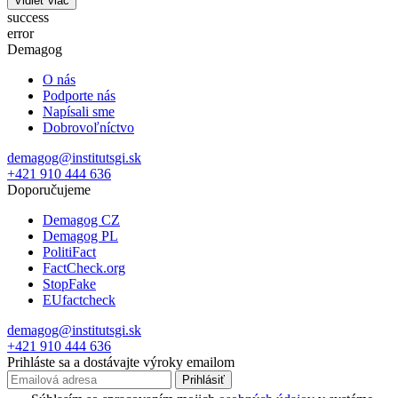
Vidieť viac
success
error
Demagog
O nás
Podporte nás
Napísali sme
Dobrovoľníctvo
demagog@institutsgi.sk
+421 910 444 636
Doporučujeme
Demagog CZ
Demagog PL
PolitiFact
FactCheck.org
StopFake
EUfactcheck
demagog@institutsgi.sk
+421 910 444 636
Prihláste sa a dostávajte výroky emailom
Prihlásiť