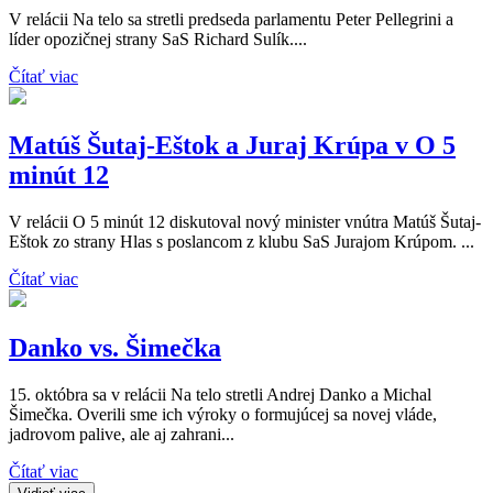
V relácii Na telo sa stretli predseda parlamentu Peter Pellegrini a
líder opozičnej strany SaS Richard Sulík....
Čítať viac
Matúš Šutaj-Eštok a Juraj Krúpa v O 5
minút 12
V relácii O 5 minút 12 diskutoval nový minister vnútra Matúš Šutaj-
Eštok zo strany Hlas s poslancom z klubu SaS Jurajom Krúpom. ...
Čítať viac
Danko vs. Šimečka
15. októbra sa v relácii Na telo stretli Andrej Danko a Michal
Šimečka. Overili sme ich výroky o formujúcej sa novej vláde,
jadrovom palive, ale aj zahrani...
Čítať viac