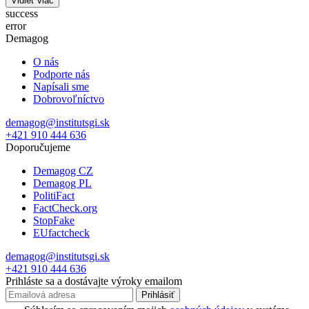
Vidieť viac
success
error
Demagog
O nás
Podporte nás
Napísali sme
Dobrovoľníctvo
demagog@institutsgi.sk
+421 910 444 636
Doporučujeme
Demagog CZ
Demagog PL
PolitiFact
FactCheck.org
StopFake
EUfactcheck
demagog@institutsgi.sk
+421 910 444 636
Prihláste sa a dostávajte výroky emailom
Prihlásiť