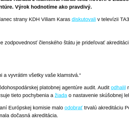
ntúre. Výrok hodnotíme ako pravdivý.
lanec strany KDH Viliam Karas
diskutovali
v televízii TA3
že zodpovednosť členského štátu je prideľovať akreditá
i a vyvrátim všetky vaše klamstvá.“
dohospodárskej platobnej agentúre audit. Audit
odhalil
n
isuje tieto pochybenia a
žiada
o nastavenie skúšobnej leh
vaní Európskej komisie malo
odobrať
trvalú akreditáciu 
 mala dočasná akreditácia.