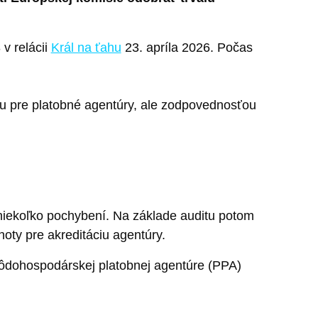
 v relácii
Král na ťahu
23. apríla 2026. Počas
ciu pre platobné agentúry, ale zodpovednosťou
iekoľko pochybení. Na základe auditu potom
oty pre akreditáciu agentúry.
Pôdohospodárskej platobnej agentúre (PPA)