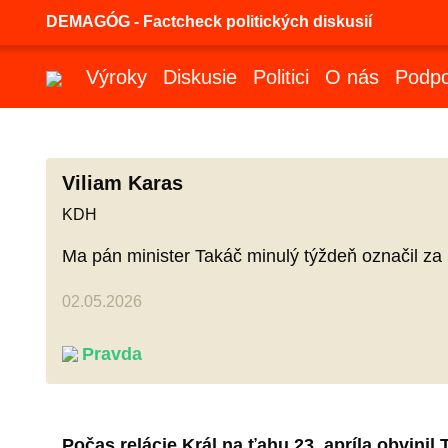
DEMAGÓG - Factcheck politických diskusií
Výroky
Diskusie
Politici
O nás
Podpo
Viliam Karas
KDH
Ma pán minister Takáč minulý týždeň označil za 
02.05.2026
Pravda
Počas relácie Král na ťahu 23. apríla obvinil