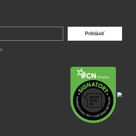
Prihlásiť
u.