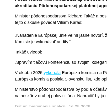
akreditáciu Pôdohospodárskej platobnej age
Minister pôdohospodárstva Richard Takáč a pos
tejto diskusie povedal Viliam Karas:
„Nariadenie Európskej únie veľmi jasne hovorí, 
Komisie je vykonávať audity.“
Takáč uviedol:
„Spravím tlačovú konferenciu so svojimi kolegam
V októbri 2025
vykonala
Európska komisia na Pô
Európska komisia poslala Slovensku list, kde op
Ministerstvo pôdohospodárstva by podľa očaká
najneskôr v druhej polovici júna. Nahradiť by ju
Dátum zverejnenia analýzy: 16.05.2026