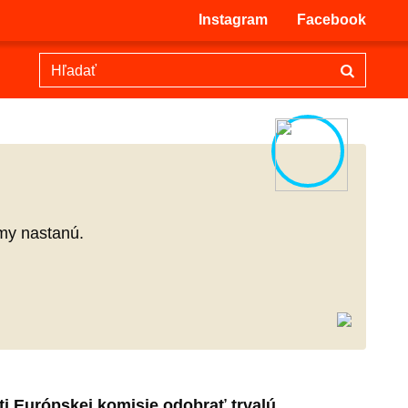
Instagram
Facebook
émy nastanú.
sti Európskej komisie odobrať trvalú