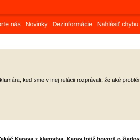
rte nás
Novinky
Dezinformácie
Nahlásiť chybu
klamára, keď sme v inej relácii rozprávali, že aké probl
 Takáč Karasa z klamstva. Karas totiž hovoril o žiado