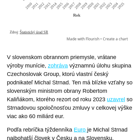
V slovenskom obrannom priemysle, vrátane
výroby munície,
zohráva
významnú úlohu skupina
Czechoslovak Group, ktorú vlastní český
podnikateľ Michal Strnad. Ten má blízke vzťahy so
slovenským ministrom obrany Robertom
Kaliňákom, ktorého rezort od roku 2023
uzavrel
so
Strnadovou spoločnosťou zmluvy v celkovej výške
viac ako 60 miliárd eur.
Podľa rebríčka týždenníka
Euro
je Michal Strnad
najbohatší človek v Česku a na Slovensku.