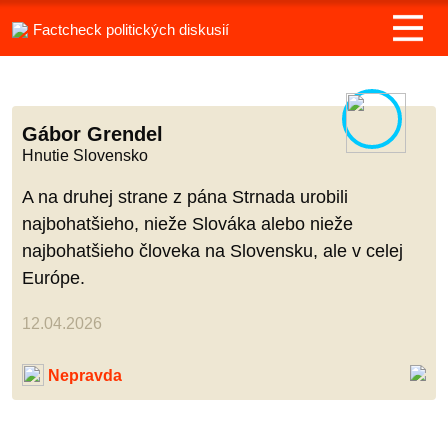
Factcheck politických diskusií
Gábor Grendel
Hnutie Slovensko
A na druhej strane z pána Strnada urobili
najbohatšieho, nieže Slováka alebo nieže
najbohatšieho človeka na Slovensku, ale v celej
Európe.
12.04.2026
Nepravda