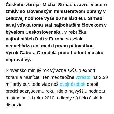
Českého zbrojár Michal Strnad uzavrel viacero
zmlúv so slovenským ministerstvom obrany v
celkovej hodnote vyše 60 miliárd eur. Strnad
sa aj vďaka tomu stal najbohatším človekom v
bývalom Československu. V rebríčku
najbohatších ľudí v Európe sa však
nenachádza ani medzi prvou pätnástkou.
Výrok Gábora Grendela preto hodnotíme ako
nepravdivý.
Slovensko minulý rok výrazne zvýšilo export
zbraní a munície. Ten medziročne
vzrástol
na 2,39
miliardy eur, teda viac než
dvojnásobok
oproti
predchádzajúcemu roku. Ide o najvyššiu hodnotu
minimálne od roku 2010, odkedy sú tieto čísla k
dispozícii.