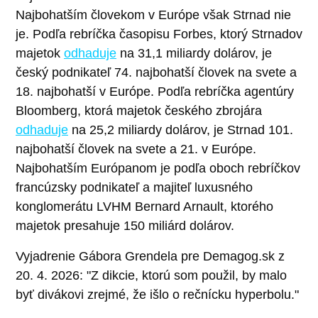
Najbohatším človekom v Európe však Strnad nie
je. Podľa rebríčka časopisu Forbes, ktorý Strnadov
majetok
odhaduje
na 31,1 miliardy dolárov, je
český podnikateľ 74. najbohatší človek na svete a
18. najbohatší v Európe. Podľa rebríčka agentúry
Bloomberg, ktorá majetok českého zbrojára
odhaduje
na 25,2 miliardy dolárov, je Strnad 101.
najbohatší človek na svete a 21. v Európe.
Najbohatším Európanom je podľa oboch rebríčkov
francúzsky podnikateľ a majiteľ luxusného
konglomerátu LVHM Bernard Arnault, ktorého
majetok presahuje 150 miliárd dolárov.
Vyjadrenie Gábora Grendela pre Demagog.sk z
20. 4. 2026: "Z dikcie, ktorú som použil, by malo
byť divákovi zrejmé, že išlo o rečnícku hyperbolu."