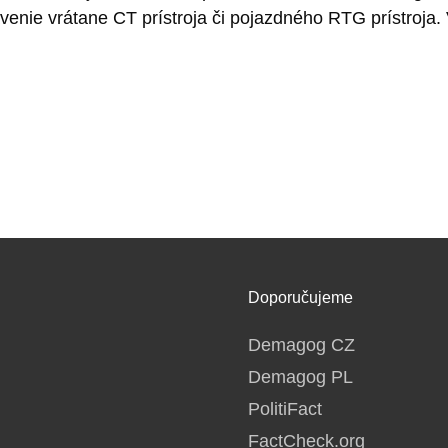
nie vrátane CT prístroja či pojazdného RTG prístroja.
Doporučujeme
Demagog CZ
Demagog PL
PolitiFact
FactCheck.org