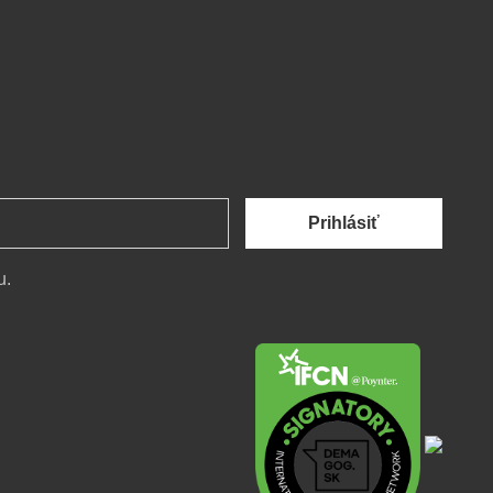
Prihlásiť
u.