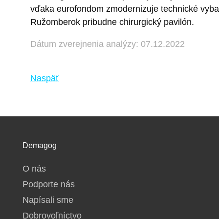
vďaka eurofondom zmodernizuje technické vybave
Ružomberok pribudne chirurgický pavilón.
Dátum zverejnenia analýzy: 07.12.2022
Naspäť
Demagog
O nás
Podporte nás
Napísali sme
Dobrovoľníctvo