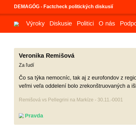
DEMAGÓG - Factcheck politických diskusií
Výroky
Diskusie
Politici
O nás
Podpo
Veronika Remišová
Za ľudí
Čo sa týka nemocníc, tak aj z eurofondov z reg
veľmi veľa oddelení bolo zrekonštruovaných a iš
Remišová vs Pellegrini na Markíze - 30.11.-0001
Pravda