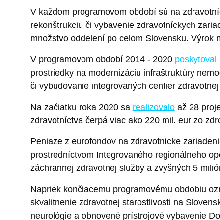
V každom programovom období sú na zdravotníct
rekonštrukciu či vybavenie zdravotníckych zari
množstvo oddelení po celom Slovensku. Výrok m
V programovom období 2014 - 2020
poskytoval
prostriedky na modernizáciu infraštruktúry nemo
či vybudovanie integrovaných centier zdravotnej st
Na začiatku roka 2020 sa
realizovalo
až 28 proje
zdravotníctva čerpá viac ako 220 mil. eur zo zdr
Peniaze z eurofondov na zdravotnícke zariadeni
prostredníctvom Integrovaného regionálneho op
záchrannej zdravotnej služby a zvyšných 5 mili
Napriek končiacemu programovému obdobiu ozná
skvalitnenie zdravotnej starostlivosti na Slov
neurológie a obnovené prístrojové vybavenie Do