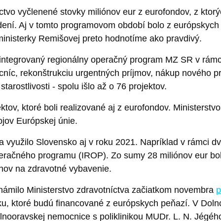
vo vyčlenené stovky miliónov eur z eurofondov, z ktorý
adení. Aj v tomto programovom období bolo z európskyc
inisterky Remišovej preto hodnotíme ako pravdivý.
integrovaný regionálny operačný program MZ SR v rámci
cníc, rekonštrukciu urgentných príjmov, nákup nového pr
arostlivosti - spolu išlo až o 76 projektov.
ktov, ktoré boli realizované aj z eurofondov. Ministerstvo
ojov Európskej únie.
a využilo Slovensko aj v roku 2021. Napríklad v rámci 
eračného programu (IROP). Zo sumy 28 miliónov eur bol
ónov na zdravotné vybavenie.
milo Ministerstvo zdravotníctva začiatkom novembra
p
ensku, ktoré budú financované z európskych peňazí. V Do
lnooravskej nemocnice s poliklinikou MUDr. L. N. Jégého