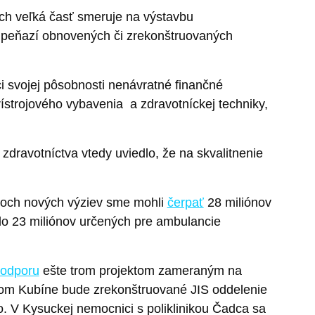
ch veľká časť smeruje na výstavbu
h peňazí obnovených či zrekonštruovaných
 svojej pôsobnosti nenávratné finančné
ístrojového vybavenia a zdravotníckej techniky,
 zdravotníctva vtedy uviedlo, že na skvalitnenie
dvoch nových výziev sme mohli
čerpať
28 miliónov
o 23 miliónov určených pre ambulancie
odporu
ešte trom projektom zameraným na
lnom Kubíne bude zrekonštruované JIS oddelenie
. V Kysuckej nemocnici s poliklinikou Čadca sa