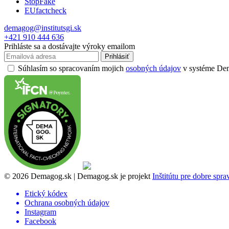
StopFake
EUfactcheck
demagog@institutsgi.sk
+421 910 444 636
Prihláste sa a dostávajte výroky emailom
Prihlásiť
Súhlasím so spracovaním mojich
osobných údajov
v systéme Dema
© 2026 Demagog.sk | Demagog.sk je projekt
Inštitútu pre dobre spr
Etický kódex
Ochrana osobných údajov
Instagram
Facebook