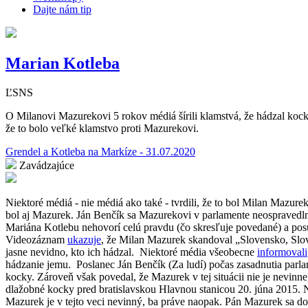
Dajte nám tip
Marian Kotleba
ĽSNS
O Milanovi Mazurekovi 5 rokov médiá šírili klamstvá, že hádzal kock
že to bolo veľké klamstvo proti Mazurekovi.
Grendel a Kotleba na Markíze - 31.07.2020
Zavádzajúce
Niektoré médiá - nie médiá ako také - tvrdili, že to bol Milan Mazur
bol aj Mazurek. Ján Benčík sa Mazurekovi v parlamente neospravedln
Mariána Kotlebu nehovorí celú pravdu (čo skresľuje povedané) a p
Videozáznam
ukazuje
, že Milan Mazurek skandoval
„
Slovensko, Slo
jasne nevidno, kto ich hádzal.
Niektoré média všeobecne
informovali
hádzanie jemu.
Poslanec Ján Benčík (Za ludí) počas zasadnutia parl
kocky. Zároveň však povedal, že Mazurek v tej situácii nie je nevinn
dlažobné kocky pred bratislavskou Hlavnou stanicou 20. júna 2015. 
Mazurek je v tejto veci nevinný, ba práve naopak. Pán Mazurek sa 