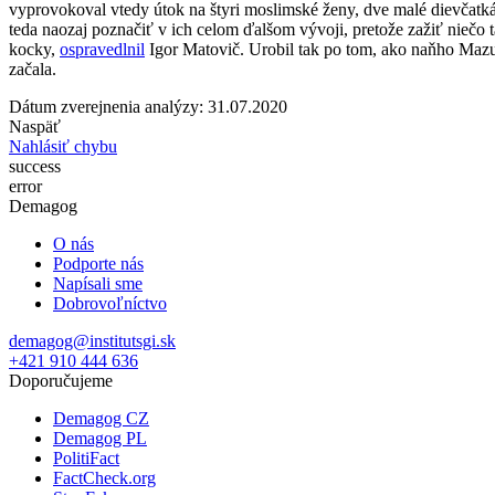
vyprovokoval vtedy útok na štyri moslimské ženy, dve malé dievčatká
teda naozaj poznačiť v ich celom ďalšom vývoji, pretože zažiť niečo t
kocky,
ospravedlnil
Igor Matovič. Urobil tak po tom, ako naňho Mazur
začala.
Dátum zverejnenia analýzy: 31.07.2020
Naspäť
Nahlásiť chybu
success
error
Demagog
O nás
Podporte nás
Napísali sme
Dobrovoľníctvo
demagog@institutsgi.sk
+421 910 444 636
Doporučujeme
Demagog CZ
Demagog PL
PolitiFact
FactCheck.org