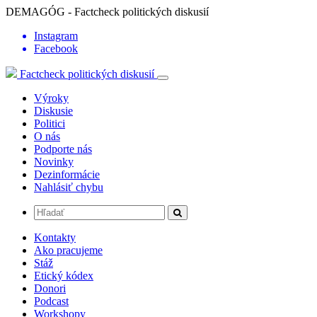
DEMAGÓG - Factcheck politických diskusií
Instagram
Facebook
Factcheck politických diskusií
Výroky
Diskusie
Politici
O nás
Podporte nás
Novinky
Dezinformácie
Nahlásiť chybu
Kontakty
Ako pracujeme
Stáž
Etický kódex
Donori
Podcast
Workshopy