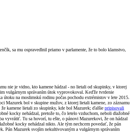
nčík, sa mu ospravedlnil priamo v parlamente, že to bolo klamstvo,
u nie je vidno, kto kamene hádzal - no lietali od skupinky, v ktorej
vojim vulgárnym správaním útok vyprovokoval. Keďže tvrdenie
ka útoku na moslimskú rodinu počas pochodu extrémistov v lete 2015.
ci Mazurek bol v skupine mužov, z ktorej lietali kamene, zo záznamu
, že kamene lietali zo skupinky, kde bol Mazurek; ďalšie
pripisovali
bné kocky nehádzal, pretože to, čo letelo vzduchom, neboli dlažobné
eba vyvrátiť. Tu sa hovorí, tu ešte, o pánovi Mazurekovi, že on hádzal
 dlažobné kocky nehádzal nikto. Ale tým nechcem povedať, že pán
ciek. Pán Mazurek svojím nekultivovaným a vulgárnym správaním