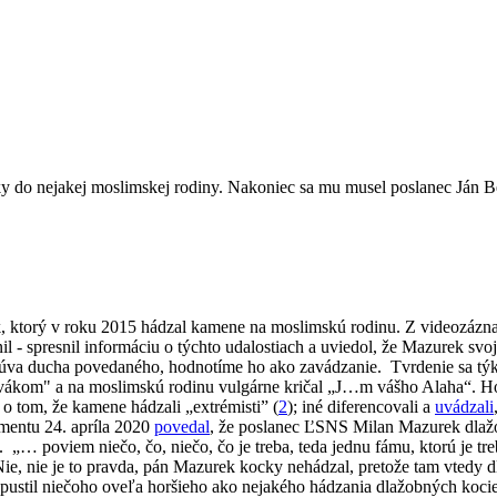
y do nejakej moslimskej rodiny. Nakoniec sa mu musel poslanec Ján Be
ek, ktorý v roku 2015 hádzal kamene na moslimskú rodinu. Z videozáznam
il - spresnil informáciu o týchto udalostiach a uviedol, že Mazurek s
osúva ducha povedaného, hodnotíme ho ako zavádzanie.
Tvrdenie sa tý
vákom" a na moslimskú rodinu vulgárne kričal „J…m vášho Alaha“.
Ho
o tom, že kamene hádzali
„
extrémisti” (
2
); iné diferencovali a
uvádzali
amentu 24. apríla 2020
povedal
, že poslanec ĽSNS Milan Mazurek dlažo
e.
„…
poviem niečo, čo, niečo, čo je treba, teda jednu fámu, ktorú je tr
Nie, nie je to pravda, pán Mazurek kocky nehádzal, pretože tam vtedy
dopustil niečoho oveľa horšieho ako nejakého hádzania dlažobných ko