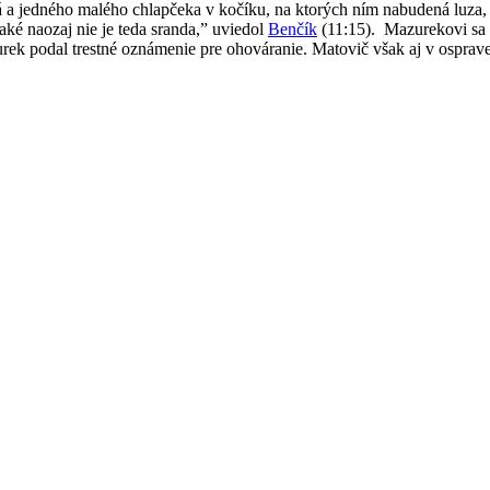
 a jedného malého chlapčeka v kočíku, na ktorých ním nabudená luza, 
aké naozaj nie je teda sranda,” uviedol
Benčík
(11:15).
Mazurekovi sa 
ek podal trestné oznámenie pre ohováranie. Matovič však aj v osprave