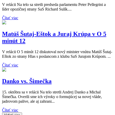
V relácii Na telo sa stretli predseda parlamentu Peter Pellegrini a
líder opozičnej strany SaS Richard Sulík....
Čítať viac
Matúš Šutaj-Eštok a Juraj Krúpa v O 5
minút 12
V relácii O 5 minút 12 diskutoval nový minister vnútra Matúš Šutaj-
Eštok zo strany Hlas s poslancom z klubu SaS Jurajom Krúpom. ...
Čítať viac
Danko vs. Šimečka
15. októbra sa v relácii Na telo stretli Andrej Danko a Michal
Šimečka. Overili sme ich výroky o formujúcej sa novej vláde,
jadrovom palive, ale aj zahrani...
Čítať viac