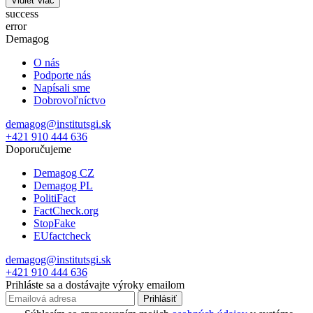
Vidieť viac
success
error
Demagog
O nás
Podporte nás
Napísali sme
Dobrovoľníctvo
demagog@institutsgi.sk
+421 910 444 636
Doporučujeme
Demagog CZ
Demagog PL
PolitiFact
FactCheck.org
StopFake
EUfactcheck
demagog@institutsgi.sk
+421 910 444 636
Prihláste sa a dostávajte výroky emailom
Prihlásiť