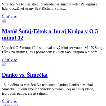
V relácii Na telo sa stretli predseda parlamentu Peter Pellegrini a
líder opozičnej strany SaS Richard Sulík....
Čítať viac
Matúš Šutaj-Eštok a Juraj Krúpa v O 5
minút 12
V relácii O 5 minút 12 diskutoval nový minister vnútra Matúš Šutaj-
Eštok zo strany Hlas s poslancom z klubu SaS Jurajom Krúpom. ...
Čítať viac
Danko vs. Šimečka
15. októbra sa v relácii Na telo stretli Andrej Danko a Michal
Šimečka. Overili sme ich výroky o formujúcej sa novej vláde,
jadrovom palive, ale aj zahrani...
Čítať viac