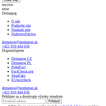
Vidieť viac
success
error
Demagog
O nás
Podporte nás
Napísali sme
Dobrovoľníctvo
demagog@institutsgi.sk
+421 910 444 636
Doporučujeme
Demagog CZ
Demagog PL
PolitiFact
FactCheck.org
StopFake
EUfactcheck
demagog@institutsgi.sk
+421 910 444 636
Prihláste sa a dostávajte výroky emailom
Prihlásiť