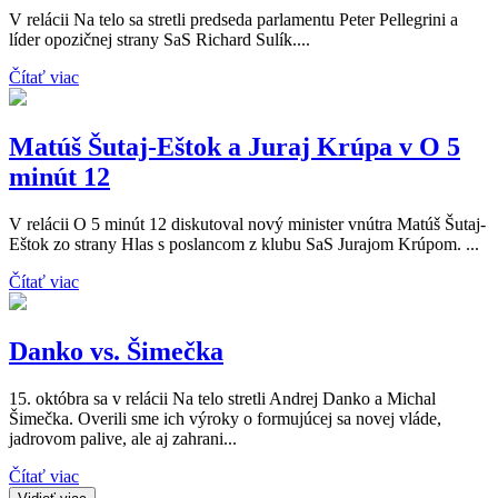
V relácii Na telo sa stretli predseda parlamentu Peter Pellegrini a
líder opozičnej strany SaS Richard Sulík....
Čítať viac
Matúš Šutaj-Eštok a Juraj Krúpa v O 5
minút 12
V relácii O 5 minút 12 diskutoval nový minister vnútra Matúš Šutaj-
Eštok zo strany Hlas s poslancom z klubu SaS Jurajom Krúpom. ...
Čítať viac
Danko vs. Šimečka
15. októbra sa v relácii Na telo stretli Andrej Danko a Michal
Šimečka. Overili sme ich výroky o formujúcej sa novej vláde,
jadrovom palive, ale aj zahrani...
Čítať viac