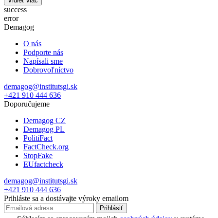
Vidieť viac
success
error
Demagog
O nás
Podporte nás
Napísali sme
Dobrovoľníctvo
demagog@institutsgi.sk
+421 910 444 636
Doporučujeme
Demagog CZ
Demagog PL
PolitiFact
FactCheck.org
StopFake
EUfactcheck
demagog@institutsgi.sk
+421 910 444 636
Prihláste sa a dostávajte výroky emailom
Prihlásiť