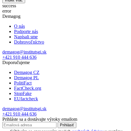
Vidieť viac
success
error
Demagog
O nás
Podporte nás
Napísali sme
Dobrovoľníctvo
demagog@institutsgi.sk
+421 910 444 636
Doporučujeme
Demagog CZ
Demagog PL
PolitiFact
FactCheck.org
StopFake
EUfactcheck
demagog@institutsgi.sk
+421 910 444 636
Prihláste sa a dostávajte výroky emailom
Prihlásiť