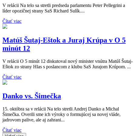
V relácii Na telo sa stretli predseda parlamentu Peter Pellegrini a
líder opozičnej strany SaS Richard Sulík....
Čítať viac
Matúš Šutaj-Eštok a Juraj Krúpa v O 5
minút 12
V relácii O 5 minút 12 diskutoval nový minister vnútra Matúš Šutaj-
Eštok zo strany Hlas s poslancom z klubu SaS Jurajom Krúpom. ...
Čítať viac
Danko vs. Šimečka
15. októbra sa v relácii Na telo stretli Andrej Danko a Michal
Šimečka. Overili sme ich výroky o formujúcej sa novej vláde,
jadrovom palive, ale aj zahrani...
Čítať viac