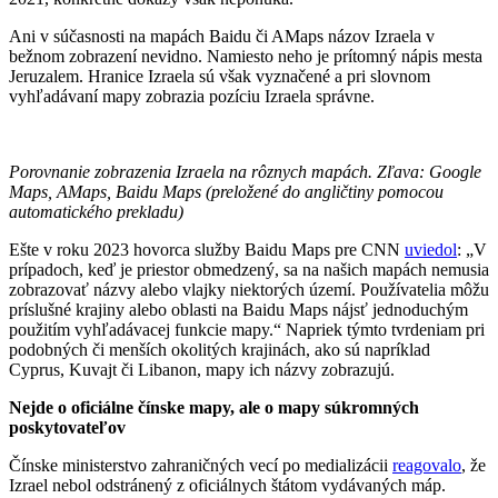
Ani v súčasnosti na mapách Baidu či AMaps názov Izraela v
bežnom zobrazení nevidno. Namiesto neho je prítomný nápis mesta
Jeruzalem. Hranice Izraela sú však vyznačené a pri slovnom
vyhľadávaní mapy zobrazia pozíciu Izraela správne.
Porovnanie zobrazenia Izraela na rôznych mapách. Zľava: Google
Maps, AMaps, Baidu Maps (preložené do angličtiny pomocou
automatického prekladu)
Ešte v roku 2023 hovorca služby Baidu Maps pre CNN
uviedol
: „V
prípadoch, keď je priestor obmedzený, sa na našich mapách nemusia
zobrazovať názvy alebo vlajky niektorých území. Používatelia môžu
príslušné krajiny alebo oblasti na Baidu Maps nájsť jednoduchým
použitím vyhľadávacej funkcie mapy.“ Napriek týmto tvrdeniam pri
podobných či menších okolitých krajinách, ako sú napríklad
Cyprus, Kuvajt či Libanon, mapy ich názvy zobrazujú.
Nejde o oficiálne čínske mapy, ale o mapy súkromných
poskytovateľov
Čínske ministerstvo zahraničných vecí po medializácii
reagovalo
, že
Izrael nebol odstránený z oficiálnych štátom vydávaných máp.