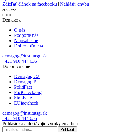
Zdieľať článok na facebooku
|
Nahlásiť chybu
success
error
Demagog
O nás
Podporte nás
Napísali sme
Dobrovoľníctvo
demagog@institutsgi.sk
+421 910 444 636
Doporučujeme
Demagog CZ
Demagog PL
PolitiFact
FactCheck.org
StopFake
EUfactcheck
demagog@institutsgi.sk
+421 910 444 636
Prihláste sa a dostávajte výroky emailom
Prihlásiť