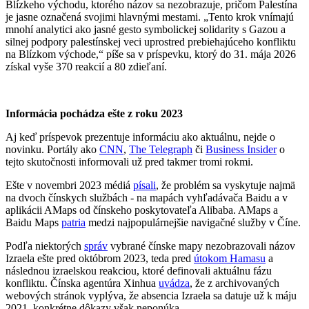
Blízkeho východu, ktorého názov sa nezobrazuje, pričom Palestína
je jasne označená svojimi hlavnými mestami. „Tento krok vnímajú
mnohí analytici ako jasné gesto symbolickej solidarity s Gazou a
silnej podpory palestínskej veci uprostred prebiehajúceho konfliktu
na Blízkom východe,“ píše sa v príspevku, ktorý do 31. mája 2026
získal vyše 370 reakcií a 80 zdieľaní.
Informácia pochádza ešte z roku 2023
Aj keď príspevok prezentuje informáciu ako aktuálnu, nejde o
novinku. Portály ako
CNN
,
The Telegraph
či
Business Insider
o
tejto skutočnosti informovali už pred takmer tromi rokmi.
Ešte v novembri 2023 médiá
písali
, že problém sa vyskytuje najmä
na dvoch čínskych službách - na mapách vyhľadávača Baidu a v
aplikácii AMaps od čínskeho poskytovateľa Alibaba. AMaps a
Baidu Maps
patria
medzi najpopulárnejšie navigačné služby v Číne.
Podľa niektorých
správ
vybrané čínske mapy nezobrazovali názov
Izraela ešte pred októbrom 2023, teda pred
útokom Hamasu
a
následnou izraelskou reakciou, ktoré definovali aktuálnu fázu
konfliktu. Čínska agentúra Xinhua
uvádza
, že z archivovaných
webových stránok vyplýva, že absencia Izraela sa datuje už k máju
2021, konkrétne dôkazy však neponúka.