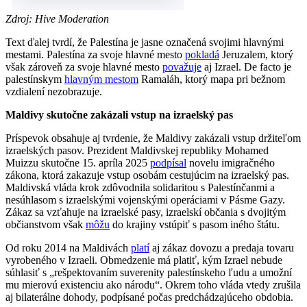
Zdroj: Hive Moderation
Text ďalej tvrdí, že Palestína je jasne označená svojimi hlavnými
mestami. Palestína za svoje hlavné mesto
pokladá
Jeruzalem, ktorý
však zároveň za svoje hlavné mesto
považuje
aj Izrael. De facto je
palestínskym
hlavným mestom
Ramaláh, ktorý mapa pri bežnom
vzdialení nezobrazuje.
Maldivy skutočne zakázali vstup na izraelský pas
Príspevok obsahuje aj tvrdenie, že Maldivy zakázali vstup držiteľom
izraelských pasov. Prezident Maldivskej republiky Mohamed
Muizzu skutočne 15. apríla 2025
podpísal
novelu imigračného
zákona, ktorá zakazuje vstup osobám cestujúcim na izraelský pas.
Maldivská vláda krok zdôvodnila solidaritou s Palestínčanmi a
nesúhlasom s izraelskými vojenskými operáciami v Pásme Gazy.
Zákaz sa vzťahuje na izraelské pasy, izraelskí občania s dvojitým
občianstvom však
môžu
do krajiny vstúpiť s pasom iného štátu.
Od roku 2014 na Maldivách
platí
aj zákaz dovozu a predaja tovaru
vyrobeného v Izraeli. Obmedzenie má platiť, kým Izrael nebude
súhlasiť s „rešpektovaním suverenity palestínskeho ľudu a umožní
mu mierovú existenciu ako národu“. Okrem toho vláda vtedy zrušila
aj bilaterálne dohody, podpísané počas predchádzajúceho obdobia.