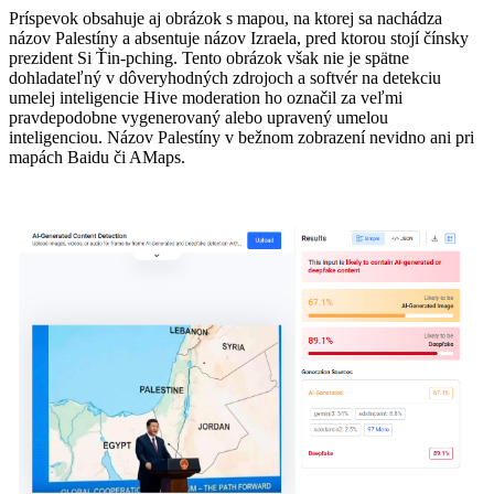
Príspevok obsahuje aj obrázok s mapou, na ktorej sa nachádza
názov Palestíny a absentuje názov Izraela, pred ktorou stojí čínsky
prezident Si Ťin-pching. Tento obrázok však nie je spätne
dohladateľný v dôveryhodných zdrojoch a softvér na detekciu
umelej inteligencie Hive moderation ho označil za veľmi
pravdepodobne vygenerovaný alebo upravený umelou
inteligenciou. Názov Palestíny v bežnom zobrazení nevidno ani pri
mapách Baidu či AMaps.