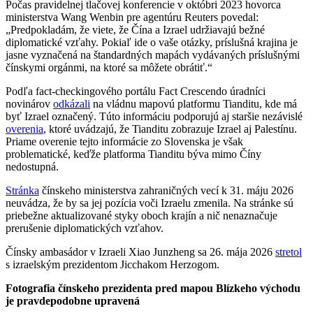
Počas pravidelnej tlačovej konferencie v októbri 2023 hovorca
ministerstva Wang Wenbin pre agentúru Reuters povedal:
„Predpokladám, že viete, že Čína a Izrael udržiavajú bežné
diplomatické vzťahy. Pokiaľ ide o vaše otázky, príslušná krajina je
jasne vyznačená na štandardných mapách vydávaných príslušnými
čínskymi orgánmi, na ktoré sa môžete obrátiť.“
Podľa fact-checkingového portálu Fact Crescendo úradníci
novinárov
odkázali
na vládnu mapovú platformu Tianditu, kde má
byť Izrael označený. Túto informáciu podporujú aj staršie nezávislé
overenia
, ktoré uvádzajú, že Tianditu zobrazuje Izrael aj Palestínu.
Priame overenie tejto informácie zo Slovenska je však
problematické, keďže platforma Tianditu býva mimo Číny
nedostupná.
Stránka
čínskeho ministerstva zahraničných vecí k 31. máju 2026
neuvádza, že by sa jej pozícia voči Izraelu zmenila. Na stránke sú
priebežne aktualizované styky oboch krajín a nič nenaznačuje
prerušenie diplomatických vzťahov.
Čínsky ambasádor v Izraeli Xiao Junzheng sa 26. mája 2026
stretol
s izraelským prezidentom Jicchakom Herzogom.
Fotografia čínskeho prezidenta pred mapou Blízkeho východu
je pravdepodobne upravená