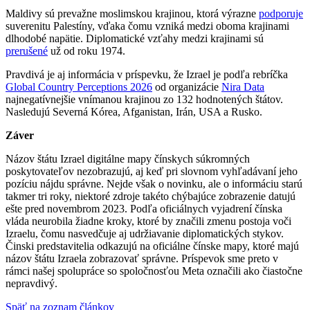
Maldivy sú prevažne moslimskou krajinou, ktorá výrazne
podporuje
suverenitu Palestíny, vďaka čomu vzniká medzi oboma krajinami
dlhodobé napätie. Diplomatické vzťahy medzi krajinami sú
prerušené
už od roku 1974.
Pravdivá je aj informácia v príspevku, že Izrael je podľa rebríčka
Global Country Perceptions 2026
od organizácie
Nira Data
najnegatívnejšie vnímanou krajinou zo 132 hodnotených štátov.
Nasledujú Severná Kórea, Afganistan, Irán, USA a Rusko.
Záver
Názov štátu Izrael digitálne mapy čínskych súkromných
poskytovateľov nezobrazujú, aj keď pri slovnom vyhľadávaní jeho
pozíciu nájdu správne. Nejde však o novinku, ale o informáciu starú
takmer tri roky, niektoré zdroje takéto chýbajúce zobrazenie datujú
ešte pred novembrom 2023. Podľa oficiálnych vyjadrení čínska
vláda neurobila žiadne kroky, ktoré by značili zmenu postoja voči
Izraelu, čomu nasvedčuje aj udržiavanie diplomatických stykov.
Činski predstavitelia odkazujú na oficiálne čínske mapy, ktoré majú
názov štátu Izraela zobrazovať správne. Príspevok sme preto v
rámci našej spolupráce so spoločnosťou Meta označili ako čiastočne
nepravdivý.
Späť na zoznam článkov