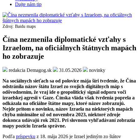
Dajte nám tip
Zdroj: Baidu maps
Čína nezmenila diplomatické vzťahy s
Izraelom, na oficiálnych štátnych mapách
ho zobrazuje
redakcia Demagog.sk
31.05.2026
novinky
Na sociálnych sieťach sa od polovice mája šíri tvrdenie, že Čína
odstránila názov štátu Izrael zo svojich digitálnych máp s
odôvodnením, že vraj ide o geopolitický signál odporu voči
izraelskej agresii v Gaze. Čínska vláda však tvrdenia poprela a
odkázala na oficiálne štátne mapy, ktoré názov zobrazujú.
Nejde pritom o novinku, názov Izraela na niektorých mapách
chýba minimálne už od novembra 2023, niektoré zdroje
dokonca udávajú rok 2021. Pri slovnom vyhľadávaní zobrazia
mapy pozíciu Izraela správne.
Podľa
príspevku
z 18. mája 2026 je Izrael jediným zo štátov