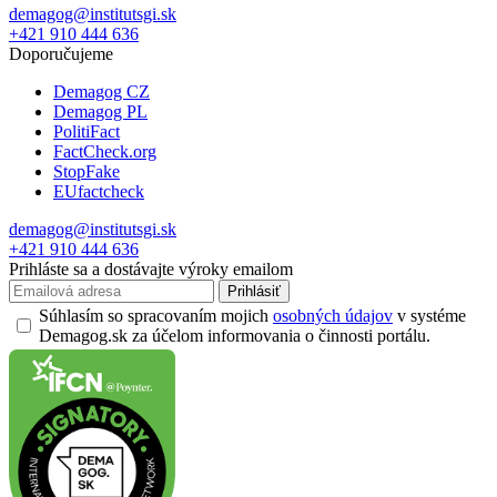
demagog@institutsgi.sk
+421 910 444 636
Doporučujeme
Demagog CZ
Demagog PL
PolitiFact
FactCheck.org
StopFake
EUfactcheck
demagog@institutsgi.sk
+421 910 444 636
Prihláste sa a dostávajte výroky emailom
Prihlásiť
Súhlasím so spracovaním mojich
osobných údajov
v systéme
Demagog.sk za účelom informovania o činnosti portálu.