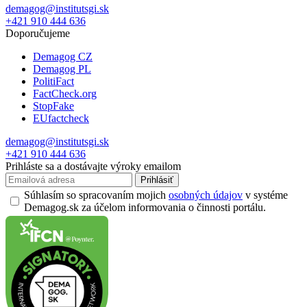
demagog@institutsgi.sk
+421 910 444 636
Doporučujeme
Demagog CZ
Demagog PL
PolitiFact
FactCheck.org
StopFake
EUfactcheck
demagog@institutsgi.sk
+421 910 444 636
Prihláste sa a dostávajte výroky emailom
Prihlásiť
Súhlasím so spracovaním mojich
osobných údajov
v systéme
Demagog.sk za účelom informovania o činnosti portálu.