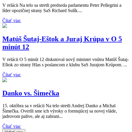
V relácii Na telo sa stretli predseda parlamentu Peter Pellegrini a
líder opozičnej strany SaS Richard Sulík....
Čítať viac
Matúš Šutaj-Eštok a Juraj Krúpa v O 5
minút 12
V relácii O 5 minút 12 diskutoval nový minister vnútra Matúš Šutaj-
Eštok zo strany Hlas s poslancom z klubu SaS Jurajom Krúpom. ...
Čítať viac
Danko vs. Šimečka
15. októbra sa v relácii Na telo stretli Andrej Danko a Michal
Šimečka. Overili sme ich výroky o formujúcej sa novej vláde,
jadrovom palive, ale aj zahrani...
Čítať viac