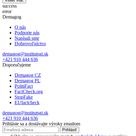
Vidieť viac
success
error
Demagog
O nás
Podporte nás
Napísali sme
Dobrovoľníctvo
demagog@institutsgi.sk
+421 910 444 636
Doporučujeme
Demagog CZ
Demagog PL
PolitiFact
FactCheck.org
StopFake
EUfactcheck
demagog@institutsgi.sk
+421 910 444 636
Prihláste sa a dostávajte výroky emailom
Prihlásiť