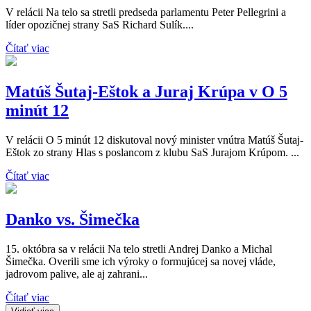
V relácii Na telo sa stretli predseda parlamentu Peter Pellegrini a
líder opozičnej strany SaS Richard Sulík....
Čítať viac
Matúš Šutaj-Eštok a Juraj Krúpa v O 5
minút 12
V relácii O 5 minút 12 diskutoval nový minister vnútra Matúš Šutaj-
Eštok zo strany Hlas s poslancom z klubu SaS Jurajom Krúpom. ...
Čítať viac
Danko vs. Šimečka
15. októbra sa v relácii Na telo stretli Andrej Danko a Michal
Šimečka. Overili sme ich výroky o formujúcej sa novej vláde,
jadrovom palive, ale aj zahrani...
Čítať viac