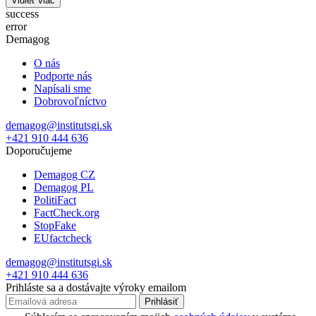
Vidieť viac
success
error
Demagog
O nás
Podporte nás
Napísali sme
Dobrovoľníctvo
demagog@institutsgi.sk
+421 910 444 636
Doporučujeme
Demagog CZ
Demagog PL
PolitiFact
FactCheck.org
StopFake
EUfactcheck
demagog@institutsgi.sk
+421 910 444 636
Prihláste sa a dostávajte výroky emailom
Prihlásiť