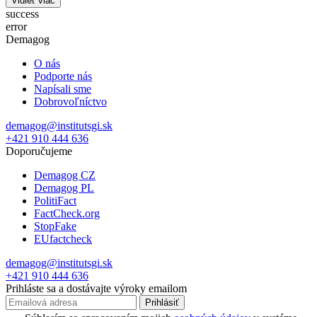
Vidieť viac
success
error
Demagog
O nás
Podporte nás
Napísali sme
Dobrovoľníctvo
demagog@institutsgi.sk
+421 910 444 636
Doporučujeme
Demagog CZ
Demagog PL
PolitiFact
FactCheck.org
StopFake
EUfactcheck
demagog@institutsgi.sk
+421 910 444 636
Prihláste sa a dostávajte výroky emailom
Prihlásiť