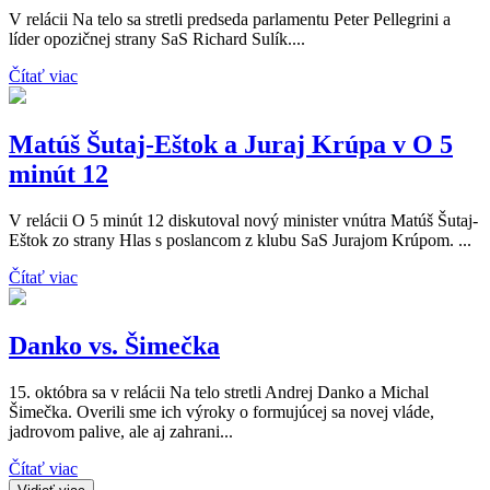
V relácii Na telo sa stretli predseda parlamentu Peter Pellegrini a
líder opozičnej strany SaS Richard Sulík....
Čítať viac
Matúš Šutaj-Eštok a Juraj Krúpa v O 5
minút 12
V relácii O 5 minút 12 diskutoval nový minister vnútra Matúš Šutaj-
Eštok zo strany Hlas s poslancom z klubu SaS Jurajom Krúpom. ...
Čítať viac
Danko vs. Šimečka
15. októbra sa v relácii Na telo stretli Andrej Danko a Michal
Šimečka. Overili sme ich výroky o formujúcej sa novej vláde,
jadrovom palive, ale aj zahrani...
Čítať viac