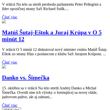
V relácii Na telo sa stretli predseda parlamentu Peter Pellegrini a
líder opozičnej strany SaS Richard Sulík....
Čítať viac
Matúš Šutaj-Eštok a Juraj Krúpa v O 5
minút 12
V relácii O 5 minút 12 diskutoval nový minister vnútra Matúš Šutaj-
Eštok zo strany Hlas s poslancom z klubu SaS Jurajom Krúpom. ...
Čítať viac
Danko vs. Šimečka
15. októbra sa v relácii Na telo stretli Andrej Danko a Michal
Šimečka. Overili sme ich výroky o formujúcej sa novej vláde,
jadrovom palive, ale aj zahrani...
Čítať viac