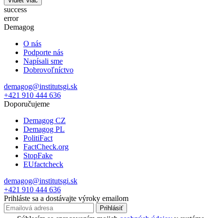
Vidieť viac
success
error
Demagog
O nás
Podporte nás
Napísali sme
Dobrovoľníctvo
demagog@institutsgi.sk
+421 910 444 636
Doporučujeme
Demagog CZ
Demagog PL
PolitiFact
FactCheck.org
StopFake
EUfactcheck
demagog@institutsgi.sk
+421 910 444 636
Prihláste sa a dostávajte výroky emailom
Prihlásiť