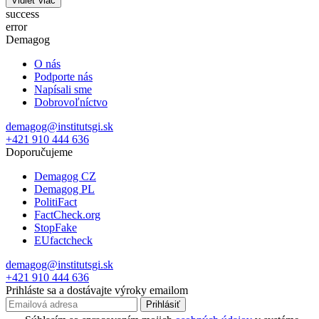
Vidieť viac
success
error
Demagog
O nás
Podporte nás
Napísali sme
Dobrovoľníctvo
demagog@institutsgi.sk
+421 910 444 636
Doporučujeme
Demagog CZ
Demagog PL
PolitiFact
FactCheck.org
StopFake
EUfactcheck
demagog@institutsgi.sk
+421 910 444 636
Prihláste sa a dostávajte výroky emailom
Prihlásiť