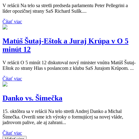
V relácii Na telo sa stretli predseda parlamentu Peter Pellegrini a
líder opozičnej strany SaS Richard Sulík....
Čítať viac
Matúš Šutaj-Eštok a Juraj Krúpa v O 5
minút 12
V relácii O 5 minút 12 diskutoval nový minister vnútra Matúš Šutaj-
Eštok zo strany Hlas s poslancom z klubu SaS Jurajom Krúpom. ...
Čítať viac
Danko vs. Šimečka
15. októbra sa v relácii Na telo stretli Andrej Danko a Michal
Šimečka. Overili sme ich výroky o formujúcej sa novej vláde,
jadrovom palive, ale aj zahrani...
Čítať viac