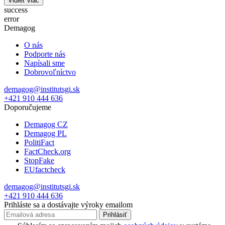
Vidieť viac
success
error
Demagog
O nás
Podporte nás
Napísali sme
Dobrovoľníctvo
demagog@institutsgi.sk
+421 910 444 636
Doporučujeme
Demagog CZ
Demagog PL
PolitiFact
FactCheck.org
StopFake
EUfactcheck
demagog@institutsgi.sk
+421 910 444 636
Prihláste sa a dostávajte výroky emailom
Prihlásiť