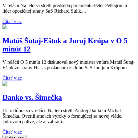
V relácii Na telo sa stretli predseda parlamentu Peter Pellegrini a
líder opozičnej strany SaS Richard Sulík....
Čítať viac
Matúš Šutaj-Eštok a Juraj Krúpa v O 5
minút 12
V relácii O 5 minút 12 diskutoval nový minister vnútra Matúš Šutaj-
Eštok zo strany Hlas s poslancom z klubu SaS Jurajom Krúpom. ...
Čítať viac
Danko vs. Šimečka
15. októbra sa v relácii Na telo stretli Andrej Danko a Michal
Šimečka. Overili sme ich výroky o formujúcej sa novej vláde,
jadrovom palive, ale aj zahrani...
Čítať viac