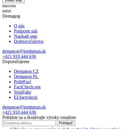
Vidieť viac
success
error
Demagog
O nás
Podporte nás
Napísali sme
Dobrovoľníctvo
demagog@institutsgi.sk
+421 910 444 636
Doporučujeme
Demagog CZ
Demagog PL
PolitiFact
FactCheck.org
StopFake
EUfactcheck
demagog@institutsgi.sk
+421 910 444 636
Prihláste sa a dostávajte výroky emailom
Prihlásiť