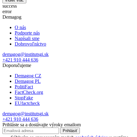
Vidieť viac
success
error
Demagog
O nás
Podporte nás
Napísali sme
Dobrovoľníctvo
demagog@institutsgi.sk
+421 910 444 636
Doporučujeme
Demagog CZ
Demagog PL
PolitiFact
FactCheck.org
StopFake
EUfactcheck
demagog@institutsgi.sk
+421 910 444 636
Prihláste sa a dostávajte výroky emailom
Prihlásiť