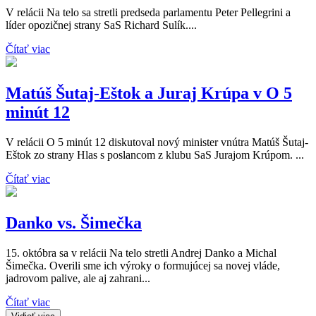
V relácii Na telo sa stretli predseda parlamentu Peter Pellegrini a
líder opozičnej strany SaS Richard Sulík....
Čítať viac
Matúš Šutaj-Eštok a Juraj Krúpa v O 5
minút 12
V relácii O 5 minút 12 diskutoval nový minister vnútra Matúš Šutaj-
Eštok zo strany Hlas s poslancom z klubu SaS Jurajom Krúpom. ...
Čítať viac
Danko vs. Šimečka
15. októbra sa v relácii Na telo stretli Andrej Danko a Michal
Šimečka. Overili sme ich výroky o formujúcej sa novej vláde,
jadrovom palive, ale aj zahrani...
Čítať viac