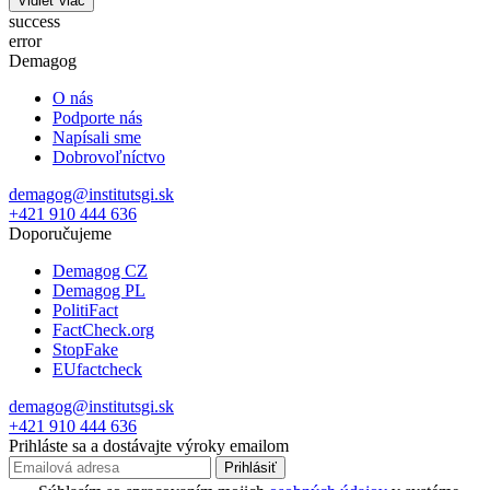
Vidieť viac
success
error
Demagog
O nás
Podporte nás
Napísali sme
Dobrovoľníctvo
demagog@institutsgi.sk
+421 910 444 636
Doporučujeme
Demagog CZ
Demagog PL
PolitiFact
FactCheck.org
StopFake
EUfactcheck
demagog@institutsgi.sk
+421 910 444 636
Prihláste sa a dostávajte výroky emailom
Prihlásiť