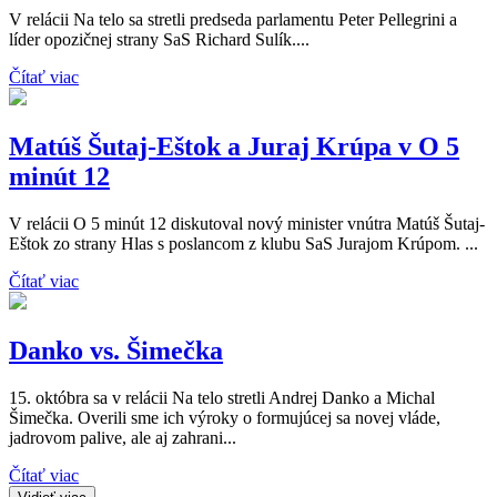
V relácii Na telo sa stretli predseda parlamentu Peter Pellegrini a
líder opozičnej strany SaS Richard Sulík....
Čítať viac
Matúš Šutaj-Eštok a Juraj Krúpa v O 5
minút 12
V relácii O 5 minút 12 diskutoval nový minister vnútra Matúš Šutaj-
Eštok zo strany Hlas s poslancom z klubu SaS Jurajom Krúpom. ...
Čítať viac
Danko vs. Šimečka
15. októbra sa v relácii Na telo stretli Andrej Danko a Michal
Šimečka. Overili sme ich výroky o formujúcej sa novej vláde,
jadrovom palive, ale aj zahrani...
Čítať viac