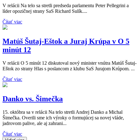
V relácii Na telo sa stretli predseda parlamentu Peter Pellegrini a
líder opozičnej strany SaS Richard Sulík....
Čítať viac
Matúš Šutaj-Eštok a Juraj Krúpa v O 5
minút 12
V relácii O 5 minút 12 diskutoval nový minister vnútra Matúš Šutaj-
Eštok zo strany Hlas s poslancom z klubu SaS Jurajom Krúpom. ...
Čítať viac
Danko vs. Šimečka
15. októbra sa v relácii Na telo stretli Andrej Danko a Michal
Šimečka. Overili sme ich výroky o formujúcej sa novej vláde,
jadrovom palive, ale aj zahrani...
Čítať viac