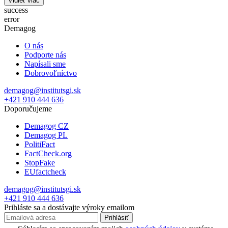
Vidieť viac
success
error
Demagog
O nás
Podporte nás
Napísali sme
Dobrovoľníctvo
demagog@institutsgi.sk
+421 910 444 636
Doporučujeme
Demagog CZ
Demagog PL
PolitiFact
FactCheck.org
StopFake
EUfactcheck
demagog@institutsgi.sk
+421 910 444 636
Prihláste sa a dostávajte výroky emailom
Prihlásiť