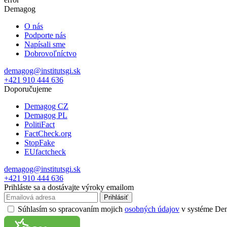
Demagog
O nás
Podporte nás
Napísali sme
Dobrovoľníctvo
demagog@institutsgi.sk
+421 910 444 636
Doporučujeme
Demagog CZ
Demagog PL
PolitiFact
FactCheck.org
StopFake
EUfactcheck
demagog@institutsgi.sk
+421 910 444 636
Prihláste sa a dostávajte výroky emailom
Prihlásiť
Súhlasím so spracovaním mojich
osobných údajov
v systéme Dema