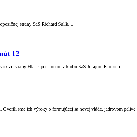
r opozičnej strany SaS Richard Sulík....
nút 12
Eštok zo strany Hlas s poslancom z klubu SaS Jurajom Krúpom. ...
. Overili sme ich výroky o formujúcej sa novej vláde, jadrovom palive, a