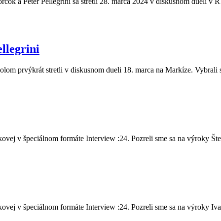
čok a Peter Pellegrini sa stretli 28. marca 2024 v diskusnom dueli v R
llegrini
olom prvýkrát stretli v diskusnom dueli 18. marca na Markíze. Vybrali 
vej v špeciálnom formáte Interview :24. Pozreli sme sa na výroky Šte.
vej v špeciálnom formáte Interview :24. Pozreli sme sa na výroky Iva