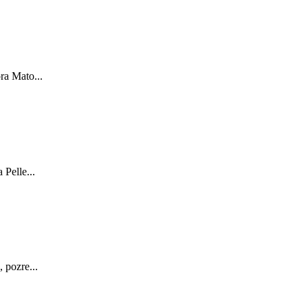
ra Mato...
Pelle...
 pozre...