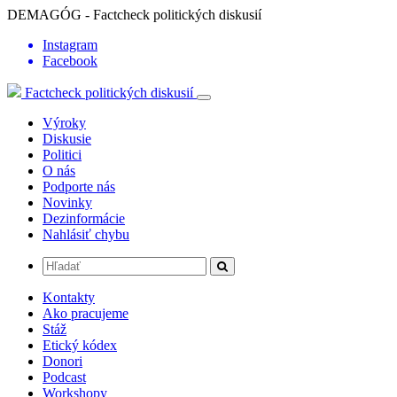
DEMAGÓG - Factcheck politických diskusií
Instagram
Facebook
Factcheck politických diskusií
Výroky
Diskusie
Politici
O nás
Podporte nás
Novinky
Dezinformácie
Nahlásiť chybu
Kontakty
Ako pracujeme
Stáž
Etický kódex
Donori
Podcast
Workshopy