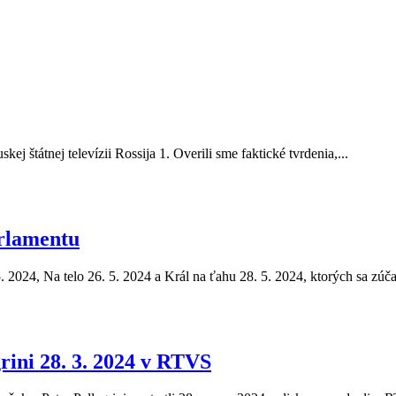
ej štátnej televízii Rossija 1. Overili sme faktické tvrdenia,...
rlamentu
5. 2024, Na telo 26. 5. 2024 a Král na ťahu 28. 5. 2024, ktorých sa zúča
rini 28. 3. 2024 v RTVS