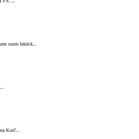
TVS. ...
sme osem faktick...
..
na Korč...