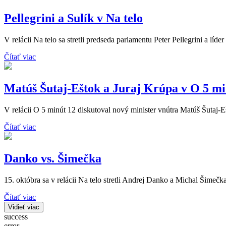
Pellegrini a Sulík v Na telo
V relácii Na telo sa stretli predseda parlamentu Peter Pellegrini a líde
Čítať viac
Matúš Šutaj-Eštok a Juraj Krúpa v O 5 mi
V relácii O 5 minút 12 diskutoval nový minister vnútra Matúš Šutaj-
Čítať viac
Danko vs. Šimečka
15. októbra sa v relácii Na telo stretli Andrej Danko a Michal Šimečka
Čítať viac
Vidieť viac
success
error