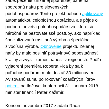
zabezpečenie zníženej spotrebnej dane na
spotrebnú naftu pre slovenských
pôdohospodárov. Tento projekt nebude
aplikovaný
automatickou celoplošnou dotáciou, ale pôjde o
podporu odvetví poľnohospodárstva, ktoré sú
náročné na pestovateľské postupy, ako napríklad
špecializovaná rastlinná výroba a špeciálna
živočíšna výroba.
Obnovenie
projektu Zelenej
nafty by malo posilniť potravinovú sebestačnosť
krajiny a zvýšiť zamestnanosť v regiónoch. Podľa
vyjadrení premiéra Roberta Fica by sa k
poľnohospodárom malo dostať 30 miliónov eur.
Avizovanú sumu po rokovaní koaličných lídrov
potvrdil
na tlačovej konferencii 31. januára 2018
minister financií Peter Kažimír.
Koncom novembra 2017 žiadala Rada