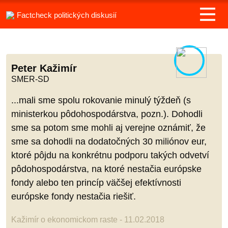
Factcheck politických diskusií
Peter Kažimír
SMER-SD
...mali sme spolu rokovanie minulý týždeň (s
ministerkou pôdohospodárstva, pozn.). Dohodli
sme sa potom sme mohli aj verejne oznámiť, že
sme sa dohodli na dodatočných 30 miliónov eur,
ktoré pôjdu na konkrétnu podporu takých odvetví
pôdohospodárstva, na ktoré nestačia európske
fondy alebo ten princíp väčšej efektívnosti
európske fondy nestačia riešiť.
Kažimír o ekonomickom raste - 11.02.2018