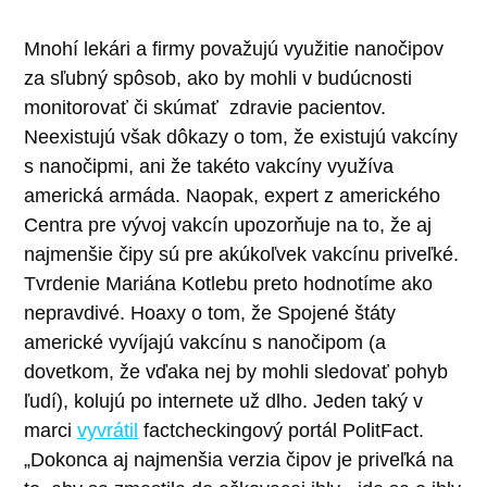
Mnohí lekári a firmy považujú využitie nanočipov
za sľubný spôsob, ako by mohli v budúcnosti
monitorovať či skúmať zdravie pacientov.
Neexistujú však dôkazy o tom, že existujú vakcíny
s nanočipmi, ani že takéto vakcíny využíva
americká armáda. Naopak, expert z amerického
Centra pre vývoj vakcín upozorňuje na to, že aj
najmenšie čipy sú pre akúkoľvek vakcínu priveľké.
Tvrdenie Mariána Kotlebu preto hodnotíme ako
nepravdivé.
Hoaxy o tom, že Spojené štáty
americké vyvíjajú vakcínu s nanočipom (a
dovetkom, že vďaka nej by mohli sledovať pohyb
ľudí), kolujú po internete už dlho. Jeden taký v
marci
vyvrátil
factcheckingový portál PolitFact.
„Dokonca aj najmenšia verzia čipov je priveľká na