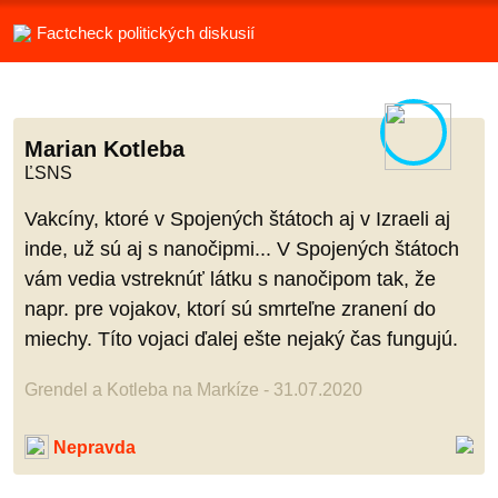
Factcheck politických diskusií
Marian Kotleba
ĽSNS
Vakcíny, ktoré v Spojených štátoch aj v Izraeli aj
inde, už sú aj s nanočipmi... V Spojených štátoch
vám vedia vstreknúť látku s nanočipom tak, že
napr. pre vojakov, ktorí sú smrteľne zranení do
miechy. Títo vojaci ďalej ešte nejaký čas fungujú.
Grendel a Kotleba na Markíze - 31.07.2020
Nepravda