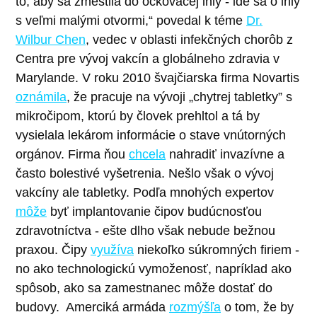
to, aby sa zmestila do očkovacej ihly - ide sa o ihly
s veľmi malými otvormi,“ povedal k téme
Dr.
Wilbur Chen
, vedec v oblasti infekčných chorôb z
Centra pre vývoj vakcín a globálneho zdravia v
Marylande.
V roku 2010 švajčiarska firma Novartis
oznámila
, že pracuje na vývoji „chytrej tabletky” s
mikročipom, ktorú by človek prehltol a tá by
vysielala lekárom informácie o stave vnútorných
orgánov. Firma ňou
chcela
nahradiť invazívne a
často bolestivé vyšetrenia. Nešlo však o vývoj
vakcíny ale tabletky.
Podľa mnohých expertov
môže
byť implantovanie čipov budúcnosťou
zdravotníctva - ešte dlho však nebude bežnou
praxou. Čipy
využíva
niekoľko súkromných firiem -
no ako technologickú vymoženosť, napríklad ako
spôsob, ako sa zamestnanec môže dostať do
budovy.
Amerciká armáda
rozmýšľa
o tom, že by