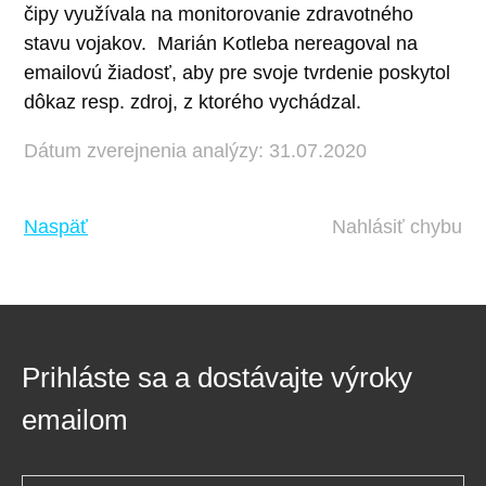
čipy využívala na monitorovanie zdravotného
stavu vojakov.
Marián Kotleba nereagoval na
emailovú žiadosť, aby pre svoje tvrdenie poskytol
dôkaz resp. zdroj, z ktorého vychádzal.
Dátum zverejnenia analýzy: 31.07.2020
Naspäť
Nahlásiť chybu
Prihláste sa a dostávajte výroky
emailom