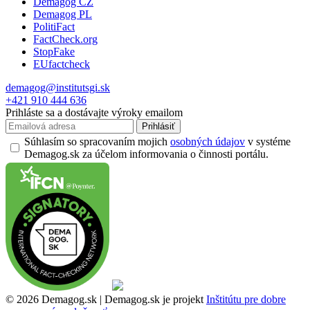
Demagog CZ
Demagog PL
PolitiFact
FactCheck.org
StopFake
EUfactcheck
demagog@institutsgi.sk
+421 910 444 636
Prihláste sa a dostávajte výroky emailom
Prihlásiť
Súhlasím so spracovaním mojich
osobných údajov
v systéme
Demagog.sk za účelom informovania o činnosti portálu.
© 2026 Demagog.sk | Demagog.sk je projekt
Inštitútu pre dobre