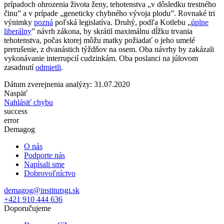
prípadoch ohrozenia života ženy, tehotenstva „v dôsledku trestného
činu” a v prípade „geneticky chybného vývoja plodu”. Rovnaké tri
výnimky
pozná
poľská legislatíva.
Druhý, podľa Kotlebu „
úplne
liberálny
” návrh zákona, by skrátil maximálnu dĺžku trvania
tehotenstva, počas ktorej môžu matky požiadať o jeho umelé
prerušenie, z dvanástich týždňov na osem.
Oba návrhy by zakázali
vykonávanie interrupcií cudzinkám. Oba poslanci na júlovom
zasadnutí
odmietli
.
Dátum zverejnenia analýzy: 31.07.2020
Naspäť
Nahlásiť chybu
success
error
Demagog
O nás
Podporte nás
Napísali sme
Dobrovoľníctvo
demagog@institutsgi.sk
+421 910 444 636
Doporučujeme