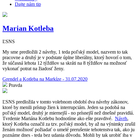
Dajte nám tip
Marian Kotleba
ĽSNS
My sme predložili 2 návrhy, 1 teda poľský model, nazvem to tak
pracovne a druhý je v podstate úplne liberálny, ktorý hovorí o tom,
že súčasná lehota 12 týždňov sa skráti na 8 týždňov na možnosť
vykonať potrat na žiadosť ženy.
Grendel a Kotleba na Markíze - 31.07.2020
Pravda
ĽSNS predložila v tomto volebnom období dva návrhy zákonov,
ktoré by menili prístup žien k interrupciám. Jeden sa podobá na
poľský model, druhý je miernejší - no prísnejší než dnešné pravidlá.
Tvrdenie Mariána Kotlebu hodnotíme ako ešte pravdivé.
Návrh
,
ktorý Kotleba označil za tzv. poľský model, by až na výnimky zrušil
ženám možnosť požiadať o umelé prerušenie tehotenstva tak, ako ju
poznáme dnes - teda bez udania dôvodu.
Mohli by tak urobiť iba v