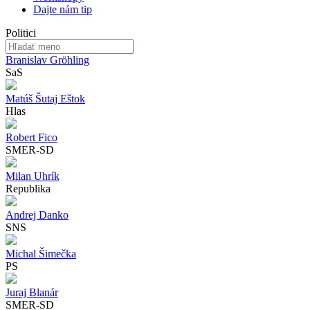
Dajte nám tip
Politici
Branislav Gröhling
SaS
Matúš Šutaj Eštok
Hlas
Robert Fico
SMER-SD
Milan Uhrík
Republika
Andrej Danko
SNS
Michal Šimečka
PS
Juraj Blanár
SMER-SD