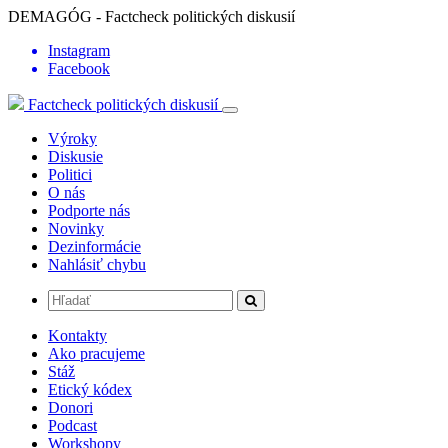
DEMAGÓG - Factcheck politických diskusií
Instagram
Facebook
Factcheck politických diskusií
Výroky
Diskusie
Politici
O nás
Podporte nás
Novinky
Dezinformácie
Nahlásiť chybu
Kontakty
Ako pracujeme
Stáž
Etický kódex
Donori
Podcast
Workshopy