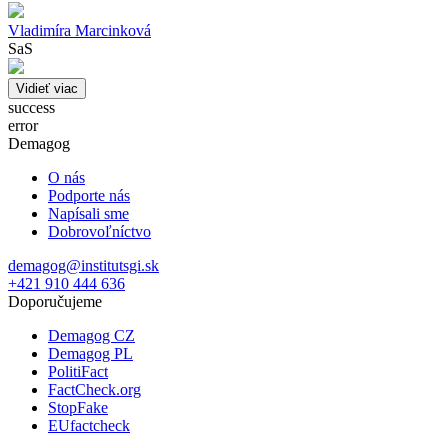
Vladimíra Marcinková
SaS
Vidieť viac
success
error
Demagog
O nás
Podporte nás
Napísali sme
Dobrovoľníctvo
demagog@institutsgi.sk
+421 910 444 636
Doporučujeme
Demagog CZ
Demagog PL
PolitiFact
FactCheck.org
StopFake
EUfactcheck