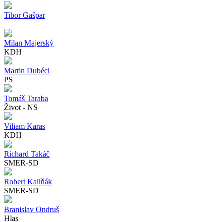
Tibor Gašpar
Milan Majerský
KDH
Martin Dubéci
PS
Tomáš Taraba
Život - NS
Viliam Karas
KDH
Richard Takáč
SMER-SD
Robert Kaliňák
SMER-SD
Branislav Ondruš
Hlas