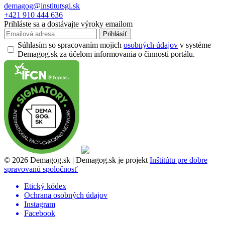
demagog@institutsgi.sk
+421 910 444 636
Prihláste sa a dostávajte výroky emailom
Prihlásiť
Súhlasím so spracovaním mojich
osobných údajov
v systéme
Demagog.sk za účelom informovania o činnosti portálu.
© 2026 Demagog.sk | Demagog.sk je projekt
Inštitútu pre dobre
spravovanú spoločnosť
Etický kódex
Ochrana osobných údajov
Instagram
Facebook