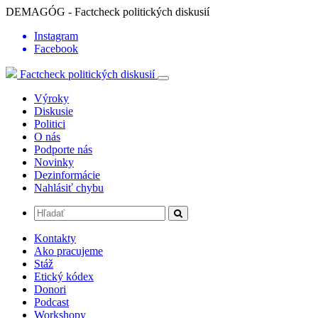
DEMAGÓG - Factcheck politických diskusií
Instagram
Facebook
Factcheck politických diskusií
Výroky
Diskusie
Politici
O nás
Podporte nás
Novinky
Dezinformácie
Nahlásiť chybu
Kontakty
Ako pracujeme
Stáž
Etický kódex
Donori
Podcast
Workshopy