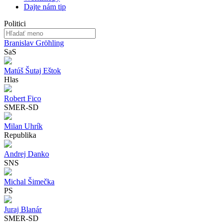
Dajte nám tip
Politici
Branislav Gröhling
SaS
Matúš Šutaj Eštok
Hlas
Robert Fico
SMER-SD
Milan Uhrík
Republika
Andrej Danko
SNS
Michal Šimečka
PS
Juraj Blanár
SMER-SD