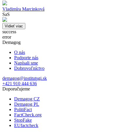
Vladimíra Marcinková
SaS
Vidieť viac
success
error
Demagog
O nás
Podporte nás
Napísali sme
Dobrovoľníctvo
demagog@institutsgi.sk
+421 910 444 636
Doporučujeme
Demagog CZ
Demagog PL
PolitiFact
FactCheck.org
StopFake
EUfactcheck