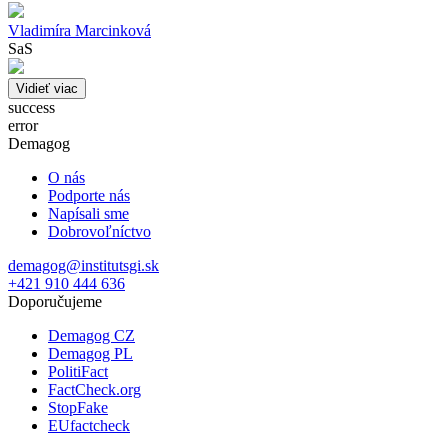
Vladimíra Marcinková
SaS
Vidieť viac
success
error
Demagog
O nás
Podporte nás
Napísali sme
Dobrovoľníctvo
demagog@institutsgi.sk
+421 910 444 636
Doporučujeme
Demagog CZ
Demagog PL
PolitiFact
FactCheck.org
StopFake
EUfactcheck