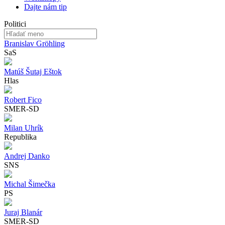
Dajte nám tip
Politici
Branislav Gröhling
SaS
Matúš Šutaj Eštok
Hlas
Robert Fico
SMER-SD
Milan Uhrík
Republika
Andrej Danko
SNS
Michal Šimečka
PS
Juraj Blanár
SMER-SD