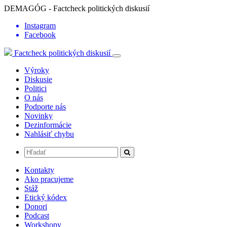
DEMAGÓG - Factcheck politických diskusií
Instagram
Facebook
Factcheck politických diskusií
Výroky
Diskusie
Politici
O nás
Podporte nás
Novinky
Dezinformácie
Nahlásiť chybu
Kontakty
Ako pracujeme
Stáž
Etický kódex
Donori
Podcast
Workshopy