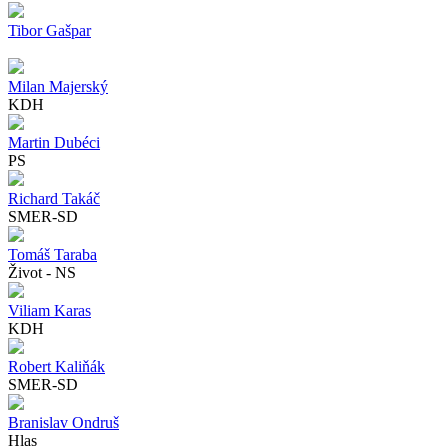
Tibor Gašpar
Milan Majerský
KDH
Martin Dubéci
PS
Richard Takáč
SMER-SD
Tomáš Taraba
Život - NS
Viliam Karas
KDH
Robert Kaliňák
SMER-SD
Branislav Ondruš
Hlas