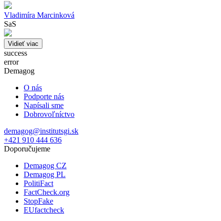
Vladimíra Marcinková
SaS
Vidieť viac
success
error
Demagog
O nás
Podporte nás
Napísali sme
Dobrovoľníctvo
demagog@institutsgi.sk
+421 910 444 636
Doporučujeme
Demagog CZ
Demagog PL
PolitiFact
FactCheck.org
StopFake
EUfactcheck