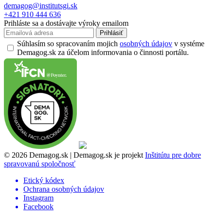
demagog@institutsgi.sk
+421 910 444 636
Prihláste sa a dostávajte výroky emailom
Prihlásiť
Súhlasím so spracovaním mojich
osobných údajov
v systéme
Demagog.sk za účelom informovania o činnosti portálu.
© 2026 Demagog.sk | Demagog.sk je projekt
Inštitútu pre dobre
spravovanú spoločnosť
Etický kódex
Ochrana osobných údajov
Instagram
Facebook