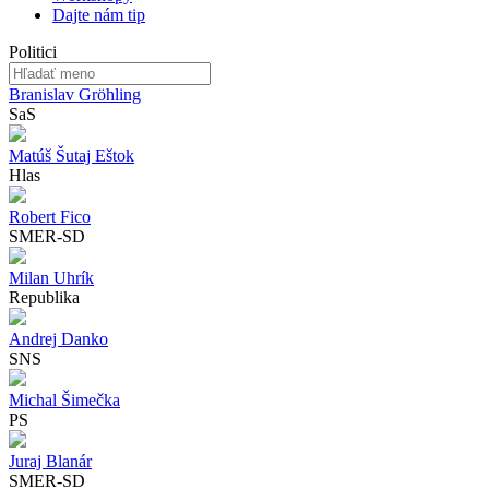
Dajte nám tip
Politici
Branislav Gröhling
SaS
Matúš Šutaj Eštok
Hlas
Robert Fico
SMER-SD
Milan Uhrík
Republika
Andrej Danko
SNS
Michal Šimečka
PS
Juraj Blanár
SMER-SD