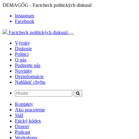
DEMAGÓG - Factcheck politických diskusií
Instagram
Facebook
Factcheck politických diskusií
Výroky
Diskusie
Politici
O nás
Podporte nás
Novinky
Dezinformácie
Nahlásiť chybu
Kontakty
Ako pracujeme
Stáž
Etický kódex
Donori
Podcast
Workshopy