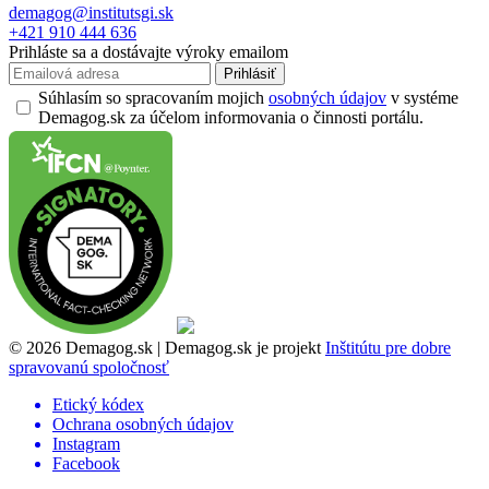
demagog@institutsgi.sk
+421 910 444 636
Prihláste sa a dostávajte výroky emailom
Prihlásiť
Súhlasím so spracovaním mojich
osobných údajov
v systéme
Demagog.sk za účelom informovania o činnosti portálu.
© 2026 Demagog.sk | Demagog.sk je projekt
Inštitútu pre dobre
spravovanú spoločnosť
Etický kódex
Ochrana osobných údajov
Instagram
Facebook