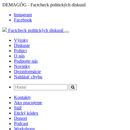
DEMAGÓG - Factcheck politických diskusií
Instagram
Facebook
Factcheck politických diskusií
Výroky
Diskusie
Politici
O nás
Podporte nás
Novinky
Dezinformácie
Nahlásiť chybu
Kontakty
Ako pracujeme
Stáž
Etický kódex
Donori
Podcast
Workshopy