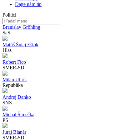
Dajte nám tip
Politici
Branislav Gröhling
SaS
Matúš Šutaj Eštok
Hlas
Robert Fico
SMER-SD
Milan Uhrík
Republika
Andrej Danko
SNS
Michal Šimečka
PS
Juraj Blanár
SMER-SD