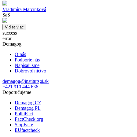
Vladimíra Marcinková
SaS
Vidieť viac
success
error
Demagog
O nás
Podporte nás
Napísali sme
Dobrovoľníctvo
demagog@institutsgi.sk
+421 910 444 636
Doporučujeme
Demagog CZ
Demagog PL
PolitiFact
FactCheck.org
StopFake
EUfactcheck