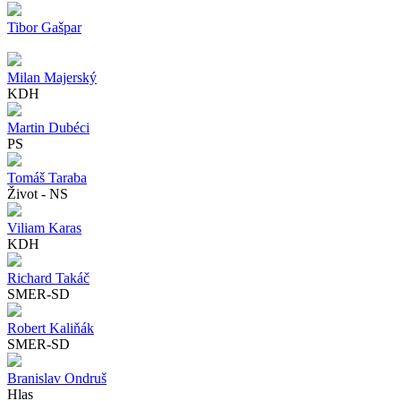
Tibor Gašpar
Milan Majerský
KDH
Martin Dubéci
PS
Tomáš Taraba
Život - NS
Viliam Karas
KDH
Richard Takáč
SMER-SD
Robert Kaliňák
SMER-SD
Branislav Ondruš
Hlas