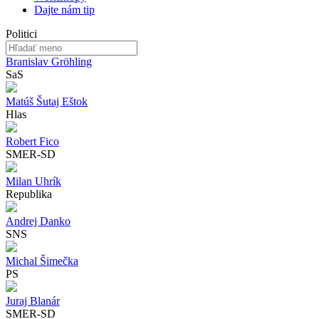
Dajte nám tip
Politici
Branislav Gröhling
SaS
Matúš Šutaj Eštok
Hlas
Robert Fico
SMER-SD
Milan Uhrík
Republika
Andrej Danko
SNS
Michal Šimečka
PS
Juraj Blanár
SMER-SD