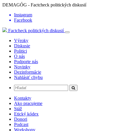
DEMAGÓG - Factcheck politických diskusií
Instagram
Facebook
Factcheck politických diskusií
Výroky
Diskusie
Politici
O nás
Podporte nás
Novinky
Dezinformácie
Nahlásiť chybu
Kontakty
Ako pracujeme
Stáž
Etický kódex
Donori
Podcast
Workshopy