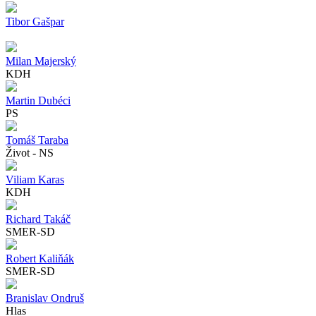
Tibor Gašpar
Milan Majerský
KDH
Martin Dubéci
PS
Tomáš Taraba
Život - NS
Viliam Karas
KDH
Richard Takáč
SMER-SD
Robert Kaliňák
SMER-SD
Branislav Ondruš
Hlas