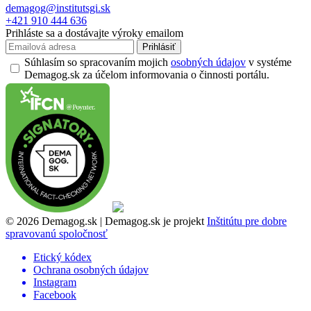
demagog@institutsgi.sk
+421 910 444 636
Prihláste sa a dostávajte výroky emailom
Prihlásiť
Súhlasím so spracovaním mojich
osobných údajov
v systéme
Demagog.sk za účelom informovania o činnosti portálu.
© 2026 Demagog.sk | Demagog.sk je projekt
Inštitútu pre dobre
spravovanú spoločnosť
Etický kódex
Ochrana osobných údajov
Instagram
Facebook