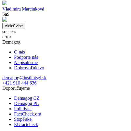
Vladimíra Marcinková
SaS
Vidieť viac
success
error
Demagog
O nás
Podporte nás
Napísali sme
Dobrovoľníctvo
demagog@institutsgi.sk
+421 910 444 636
Doporučujeme
Demagog CZ
Demagog PL
PolitiFact
FactCheck.org
StopFake
EUfactcheck