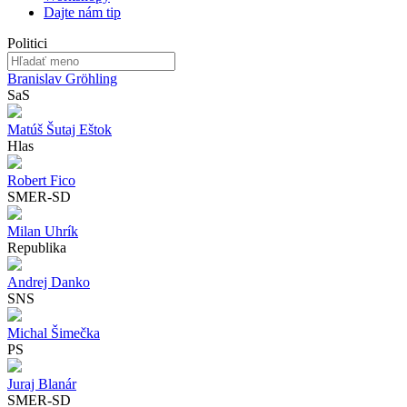
Dajte nám tip
Politici
Branislav Gröhling
SaS
Matúš Šutaj Eštok
Hlas
Robert Fico
SMER-SD
Milan Uhrík
Republika
Andrej Danko
SNS
Michal Šimečka
PS
Juraj Blanár
SMER-SD