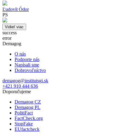
Ľudovít Ódor
PS
Vidieť viac
success
error
Demagog
O nás
Podporte nás
Napísali sme
Dobrovoľníctvo
demagog@institutsgi.sk
+421 910 444 636
Doporučujeme
Demagog CZ
Demagog PL
PolitiFact
FactCheck.org
StopFake
EUfactcheck