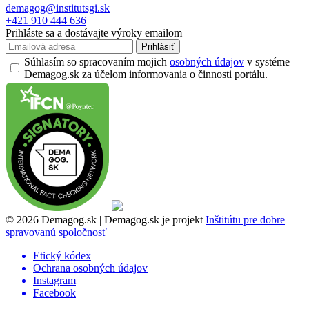
demagog@institutsgi.sk
+421 910 444 636
Prihláste sa a dostávajte výroky emailom
Prihlásiť
Súhlasím so spracovaním mojich
osobných údajov
v systéme
Demagog.sk za účelom informovania o činnosti portálu.
© 2026 Demagog.sk | Demagog.sk je projekt
Inštitútu pre dobre
spravovanú spoločnosť
Etický kódex
Ochrana osobných údajov
Instagram
Facebook