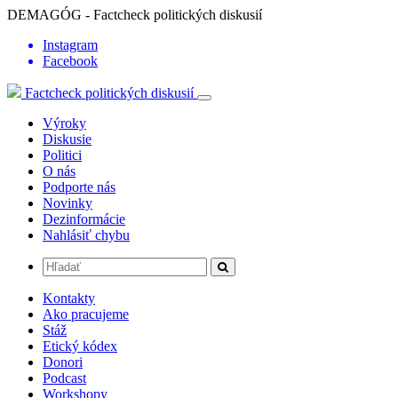
DEMAGÓG - Factcheck politických diskusií
Instagram
Facebook
Factcheck politických diskusií
Výroky
Diskusie
Politici
O nás
Podporte nás
Novinky
Dezinformácie
Nahlásiť chybu
Kontakty
Ako pracujeme
Stáž
Etický kódex
Donori
Podcast
Workshopy