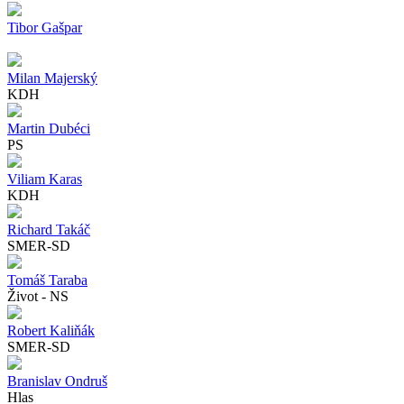
Tibor Gašpar
Milan Majerský
KDH
Martin Dubéci
PS
Viliam Karas
KDH
Richard Takáč
SMER-SD
Tomáš Taraba
Život - NS
Robert Kaliňák
SMER-SD
Branislav Ondruš
Hlas