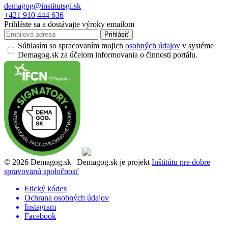
demagog@institutsgi.sk
+421 910 444 636
Prihláste sa a dostávajte výroky emailom
Prihlásiť
Súhlasím so spracovaním mojich
osobných údajov
v systéme
Demagog.sk za účelom informovania o činnosti portálu.
© 2026 Demagog.sk | Demagog.sk je projekt
Inštitútu pre dobre
spravovanú spoločnosť
Etický kódex
Ochrana osobných údajov
Instagram
Facebook