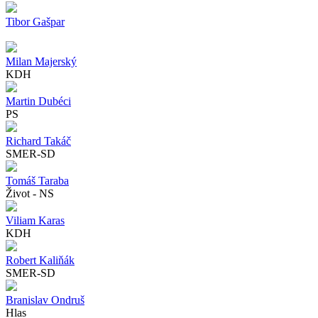
Tibor Gašpar
Milan Majerský
KDH
Martin Dubéci
PS
Richard Takáč
SMER-SD
Tomáš Taraba
Život - NS
Viliam Karas
KDH
Robert Kaliňák
SMER-SD
Branislav Ondruš
Hlas