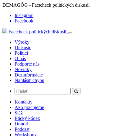
DEMAGÓG - Factcheck politických diskusií
Instagram
Facebook
Factcheck politických diskusií
Výroky
Diskusie
Politici
O nás
Podporte nás
Novinky
Dezinformácie
Nahlásiť chybu
Kontakty
Ako pracujeme
Stáž
Etický kódex
Donori
Podcast
Workshopy