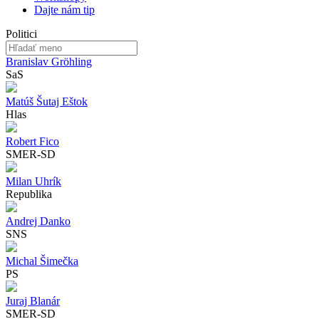
Dajte nám tip
Politici
Branislav Gröhling
SaS
Matúš Šutaj Eštok
Hlas
Robert Fico
SMER-SD
Milan Uhrík
Republika
Andrej Danko
SNS
Michal Šimečka
PS
Juraj Blanár
SMER-SD