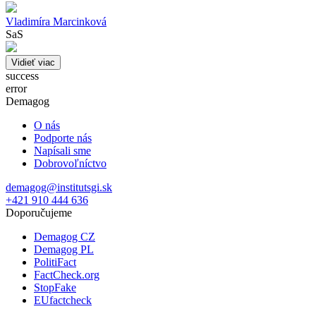
Vladimíra Marcinková
SaS
Vidieť viac
success
error
Demagog
O nás
Podporte nás
Napísali sme
Dobrovoľníctvo
demagog@institutsgi.sk
+421 910 444 636
Doporučujeme
Demagog CZ
Demagog PL
PolitiFact
FactCheck.org
StopFake
EUfactcheck