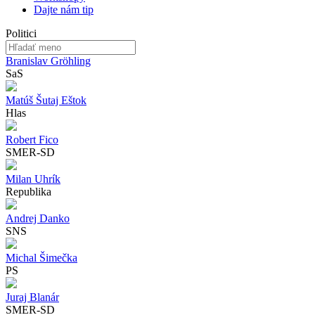
Dajte nám tip
Politici
Branislav Gröhling
SaS
Matúš Šutaj Eštok
Hlas
Robert Fico
SMER-SD
Milan Uhrík
Republika
Andrej Danko
SNS
Michal Šimečka
PS
Juraj Blanár
SMER-SD