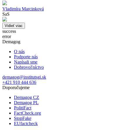
Vladimíra Marcinková
SaS
Vidieť viac
success
error
Demagog
O nás
Podporte nás
Napísali sme
Dobrovoľníctvo
demagog@institutsgi.sk
+421 910 444 636
Doporučujeme
Demagog CZ
Demagog PL
PolitiFact
FactCheck.org
StopFake
EUfactcheck