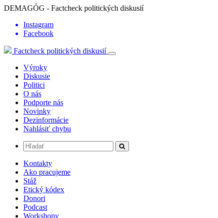
DEMAGÓG - Factcheck politických diskusií
Instagram
Facebook
Factcheck politických diskusií
Výroky
Diskusie
Politici
O nás
Podporte nás
Novinky
Dezinformácie
Nahlásiť chybu
Kontakty
Ako pracujeme
Stáž
Etický kódex
Donori
Podcast
Workshopy