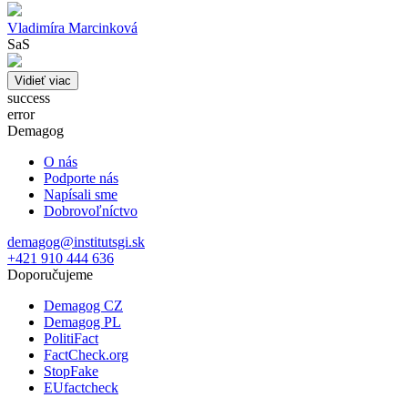
Vladimíra Marcinková
SaS
Vidieť viac
success
error
Demagog
O nás
Podporte nás
Napísali sme
Dobrovoľníctvo
demagog@institutsgi.sk
+421 910 444 636
Doporučujeme
Demagog CZ
Demagog PL
PolitiFact
FactCheck.org
StopFake
EUfactcheck