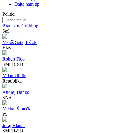
Dajte nám tip
Politici
Branislav Gröhling
SaS
Matúš Šutaj Eštok
Hlas
Robert Fico
SMER-SD
Milan Uhrík
Republika
Andrej Danko
SNS
Michal Šimečka
PS
Juraj Blanár
SMER-SD