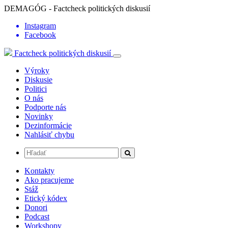
DEMAGÓG - Factcheck politických diskusií
Instagram
Facebook
Factcheck politických diskusií
Výroky
Diskusie
Politici
O nás
Podporte nás
Novinky
Dezinformácie
Nahlásiť chybu
Kontakty
Ako pracujeme
Stáž
Etický kódex
Donori
Podcast
Workshopy