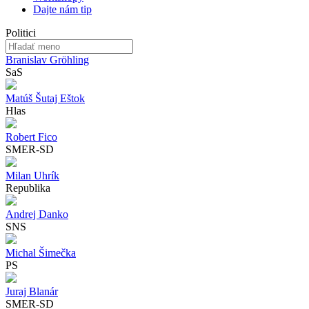
Dajte nám tip
Politici
Branislav Gröhling
SaS
Matúš Šutaj Eštok
Hlas
Robert Fico
SMER-SD
Milan Uhrík
Republika
Andrej Danko
SNS
Michal Šimečka
PS
Juraj Blanár
SMER-SD