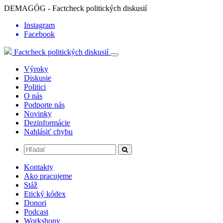
DEMAGÓG - Factcheck politických diskusií
Instagram
Facebook
Factcheck politických diskusií
Výroky
Diskusie
Politici
O nás
Podporte nás
Novinky
Dezinformácie
Nahlásiť chybu
Kontakty
Ako pracujeme
Stáž
Etický kódex
Donori
Podcast
Workshopy