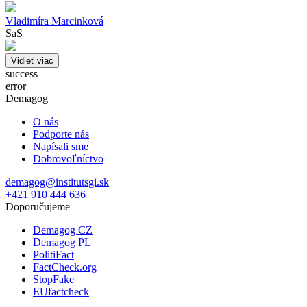
Vladimíra Marcinková
SaS
Vidieť viac
success
error
Demagog
O nás
Podporte nás
Napísali sme
Dobrovoľníctvo
demagog@institutsgi.sk
+421 910 444 636
Doporučujeme
Demagog CZ
Demagog PL
PolitiFact
FactCheck.org
StopFake
EUfactcheck