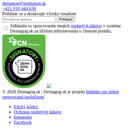
demagog@institutsgi.sk
+421 910 444 636
Prihláste sa a dostávajte výroky emailom
Prihlásiť
Súhlasím so spracovaním mojich
osobných údajov
v systéme
Demagog.sk za účelom informovania o činnosti portálu.
© 2026 Demagog.sk | Demagog.sk je projekt
Inštitútu pre dobre
spravovanú spoločnosť
Etický kódex
Ochrana osobných údajov
Instagram
Facebook