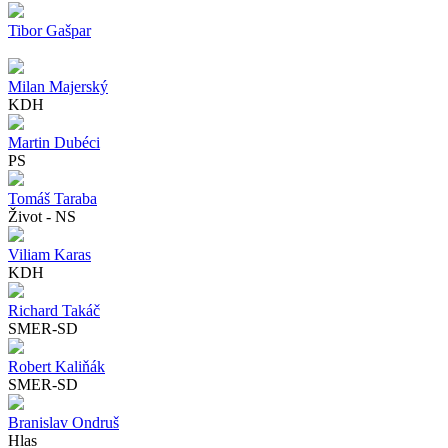
Tibor Gašpar
Milan Majerský
KDH
Martin Dubéci
PS
Tomáš Taraba
Život - NS
Viliam Karas
KDH
Richard Takáč
SMER-SD
Robert Kaliňák
SMER-SD
Branislav Ondruš
Hlas