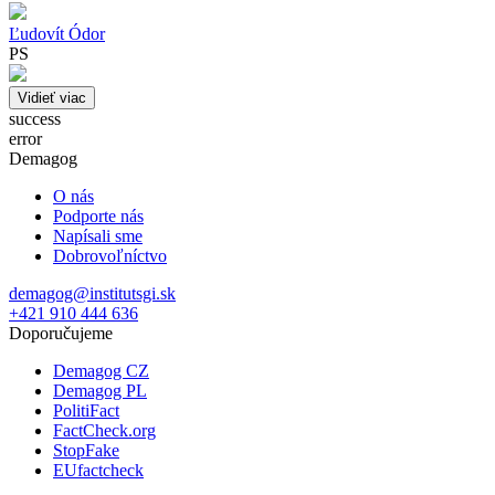
Ľudovít Ódor
PS
Vidieť viac
success
error
Demagog
O nás
Podporte nás
Napísali sme
Dobrovoľníctvo
demagog@institutsgi.sk
+421 910 444 636
Doporučujeme
Demagog CZ
Demagog PL
PolitiFact
FactCheck.org
StopFake
EUfactcheck