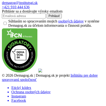
demagog@institutsgi.sk
+421 910 444 636
Prihláste sa a dostávajte výroky emailom
Prihlásiť
Súhlasím so spracovaním mojich
osobných údajov
v systéme
Demagog.sk za účelom informovania o činnosti portálu.
© 2026 Demagog.sk | Demagog.sk je projekt
Inštitútu pre dobre
spravovanú spoločnosť
Etický kódex
Ochrana osobných údajov
Instagram
Facebook