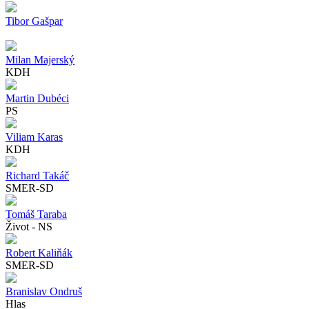
Tibor Gašpar
Milan Majerský
KDH
Martin Dubéci
PS
Viliam Karas
KDH
Richard Takáč
SMER-SD
Tomáš Taraba
Život - NS
Robert Kaliňák
SMER-SD
Branislav Ondruš
Hlas