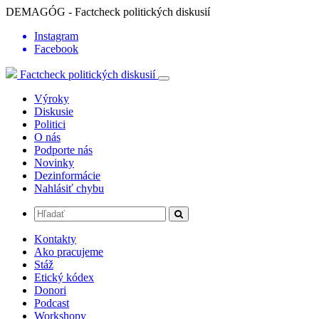
DEMAGÓG - Factcheck politických diskusií
Instagram
Facebook
Factcheck politických diskusií
Výroky
Diskusie
Politici
O nás
Podporte nás
Novinky
Dezinformácie
Nahlásiť chybu
Kontakty
Ako pracujeme
Stáž
Etický kódex
Donori
Podcast
Workshopy