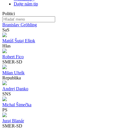
Dajte nám tip
Politici
Branislav Gröhling
SaS
Matúš Šutaj Eštok
Hlas
Robert Fico
SMER-SD
Milan Uhrík
Republika
Andrej Danko
SNS
Michal Šimečka
PS
Juraj Blanár
SMER-SD