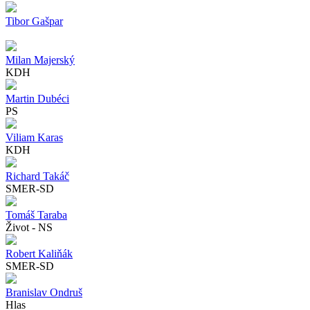
Tibor Gašpar
Milan Majerský
KDH
Martin Dubéci
PS
Viliam Karas
KDH
Richard Takáč
SMER-SD
Tomáš Taraba
Život - NS
Robert Kaliňák
SMER-SD
Branislav Ondruš
Hlas