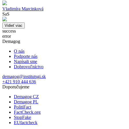
Vladimíra Marcinková
SaS
Vidieť viac
success
error
Demagog
O nás
Podporte nás
Napísali sme
Dobrovoľníctvo
demagog@institutsgi.sk
+421 910 444 636
Doporučujeme
Demagog CZ
Demagog PL
PolitiFact
FactCheck.org
StopFake
EUfactcheck