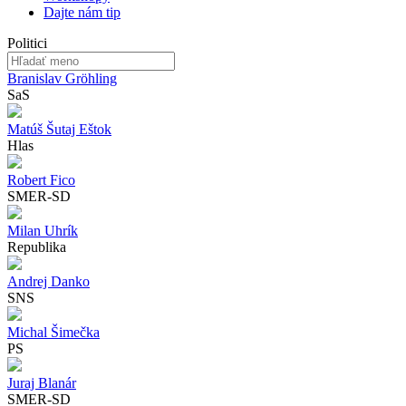
Dajte nám tip
Politici
Branislav Gröhling
SaS
Matúš Šutaj Eštok
Hlas
Robert Fico
SMER-SD
Milan Uhrík
Republika
Andrej Danko
SNS
Michal Šimečka
PS
Juraj Blanár
SMER-SD