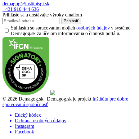
demagog@institutsgi.sk
+421 910 444 636
Prihláste sa a dostávajte výroky emailom
Prihlásiť
Súhlasím so spracovaním mojich
osobných údajov
v systéme
Demagog.sk za účelom informovania o činnosti portálu.
© 2026 Demagog.sk | Demagog.sk je projekt
Inštitútu pre dobre
spravovanú spoločnosť
Etický kódex
Ochrana osobných údajov
Instagram
Facebook