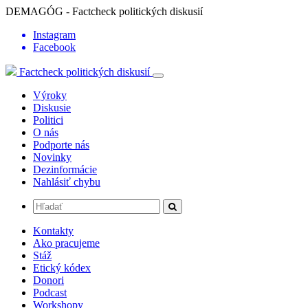
DEMAGÓG - Factcheck politických diskusií
Instagram
Facebook
Factcheck politických diskusií
Výroky
Diskusie
Politici
O nás
Podporte nás
Novinky
Dezinformácie
Nahlásiť chybu
Kontakty
Ako pracujeme
Stáž
Etický kódex
Donori
Podcast
Workshopy