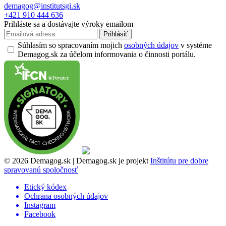
demagog@institutsgi.sk
+421 910 444 636
Prihláste sa a dostávajte výroky emailom
Prihlásiť
Súhlasím so spracovaním mojich
osobných údajov
v systéme
Demagog.sk za účelom informovania o činnosti portálu.
© 2026 Demagog.sk | Demagog.sk je projekt
Inštitútu pre dobre
spravovanú spoločnosť
Etický kódex
Ochrana osobných údajov
Instagram
Facebook