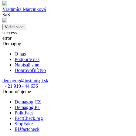
Vladimíra Marcinková
SaS
Vidieť viac
success
error
Demagog
O nás
Podporte nás
Napísali sme
Dobrovoľníctvo
demagog@institutsgi.sk
+421 910 444 636
Doporučujeme
Demagog CZ
Demagog PL
PolitiFact
FactCheck.org
StopFake
EUfactcheck