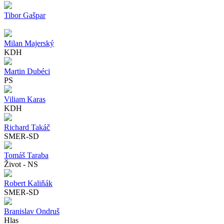
Tibor Gašpar
Milan Majerský
KDH
Martin Dubéci
PS
Viliam Karas
KDH
Richard Takáč
SMER-SD
Tomáš Taraba
Život - NS
Robert Kaliňák
SMER-SD
Branislav Ondruš
Hlas