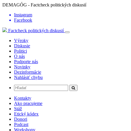
DEMAGÓG - Factcheck politických diskusií
Instagram
Facebook
Factcheck politických diskusií
Výroky
Diskusie
Politici
O nás
Podporte nás
Novinky
Dezinformácie
Nahlásiť chybu
Kontakty
Ako pracujeme
Stáž
Etický kódex
Donori
Podcast
Workshopy