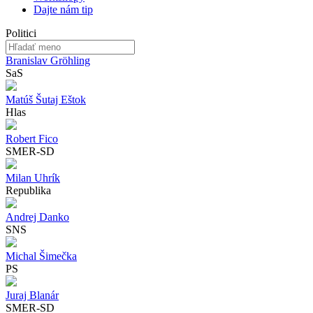
Dajte nám tip
Politici
Branislav Gröhling
SaS
Matúš Šutaj Eštok
Hlas
Robert Fico
SMER-SD
Milan Uhrík
Republika
Andrej Danko
SNS
Michal Šimečka
PS
Juraj Blanár
SMER-SD