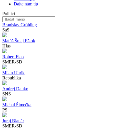
Dajte nám tip
Politici
Branislav Gröhling
SaS
Matúš Šutaj Eštok
Hlas
Robert Fico
SMER-SD
Milan Uhrík
Republika
Andrej Danko
SNS
Michal Šimečka
PS
Juraj Blanár
SMER-SD