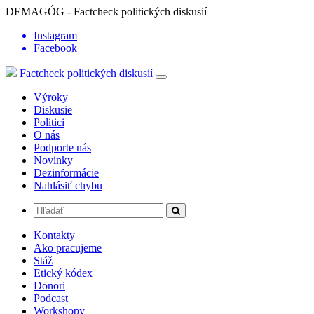
DEMAGÓG - Factcheck politických diskusií
Instagram
Facebook
Factcheck politických diskusií
Výroky
Diskusie
Politici
O nás
Podporte nás
Novinky
Dezinformácie
Nahlásiť chybu
Kontakty
Ako pracujeme
Stáž
Etický kódex
Donori
Podcast
Workshopy