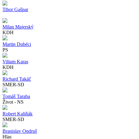
Tibor Gašpar
Milan Majerský
KDH
Martin Dubéci
PS
Viliam Karas
KDH
Richard Takáč
SMER-SD
Tomáš Taraba
Život - NS
Robert Kaliňák
SMER-SD
Branislav Ondruš
Hlas