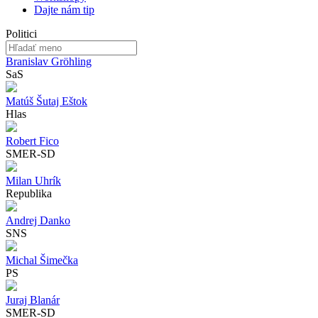
Dajte nám tip
Politici
Branislav Gröhling
SaS
Matúš Šutaj Eštok
Hlas
Robert Fico
SMER-SD
Milan Uhrík
Republika
Andrej Danko
SNS
Michal Šimečka
PS
Juraj Blanár
SMER-SD