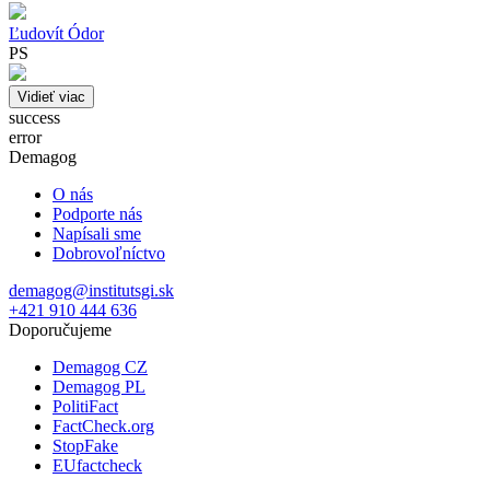
Ľudovít Ódor
PS
Vidieť viac
success
error
Demagog
O nás
Podporte nás
Napísali sme
Dobrovoľníctvo
demagog@institutsgi.sk
+421 910 444 636
Doporučujeme
Demagog CZ
Demagog PL
PolitiFact
FactCheck.org
StopFake
EUfactcheck