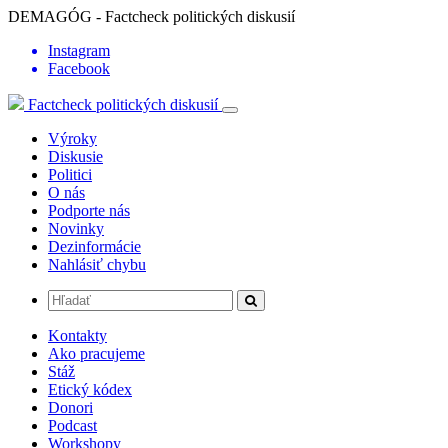
DEMAGÓG - Factcheck politických diskusií
Instagram
Facebook
Factcheck politických diskusií
Výroky
Diskusie
Politici
O nás
Podporte nás
Novinky
Dezinformácie
Nahlásiť chybu
Kontakty
Ako pracujeme
Stáž
Etický kódex
Donori
Podcast
Workshopy