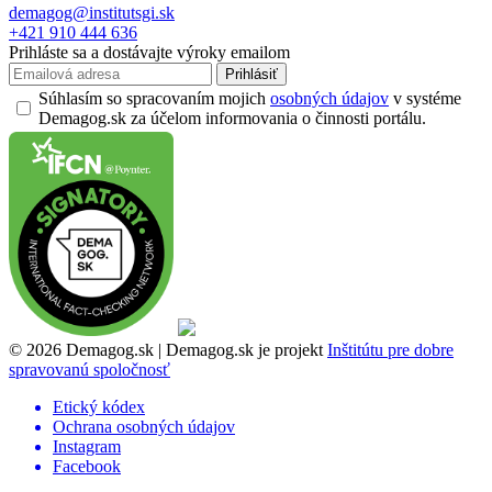
demagog@institutsgi.sk
+421 910 444 636
Prihláste sa a dostávajte výroky emailom
Prihlásiť
Súhlasím so spracovaním mojich
osobných údajov
v systéme
Demagog.sk za účelom informovania o činnosti portálu.
© 2026 Demagog.sk | Demagog.sk je projekt
Inštitútu pre dobre
spravovanú spoločnosť
Etický kódex
Ochrana osobných údajov
Instagram
Facebook