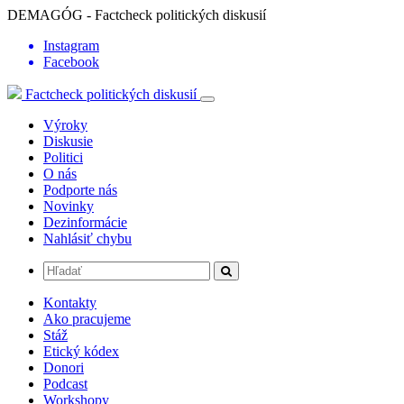
DEMAGÓG - Factcheck politických diskusií
Instagram
Facebook
Factcheck politických diskusií
Výroky
Diskusie
Politici
O nás
Podporte nás
Novinky
Dezinformácie
Nahlásiť chybu
Kontakty
Ako pracujeme
Stáž
Etický kódex
Donori
Podcast
Workshopy