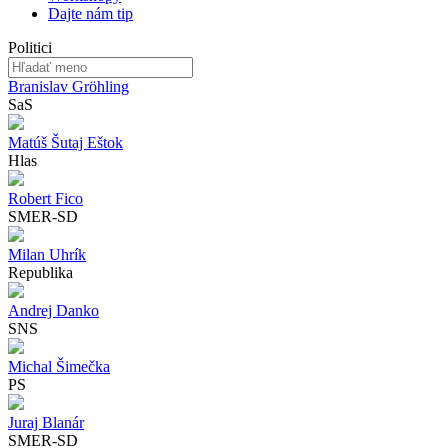
Dajte nám tip
Politici
Branislav Gröhling
SaS
Matúš Šutaj Eštok
Hlas
Robert Fico
SMER-SD
Milan Uhrík
Republika
Andrej Danko
SNS
Michal Šimečka
PS
Juraj Blanár
SMER-SD