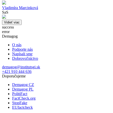
Vladimíra Marcinková
SaS
Vidieť viac
success
error
Demagog
O nás
Podporte nás
Napísali sme
Dobrovoľníctvo
demagog@institutsgi.sk
+421 910 444 636
Doporučujeme
Demagog CZ
Demagog PL
PolitiFact
FactCheck.org
StopFake
EUfactcheck