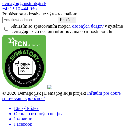
demagog@institutsgi.sk
+421 910 444 636
Prihláste sa a dostávajte výroky emailom
Prihlásiť
Súhlasím so spracovaním mojich
osobných údajov
v systéme
Demagog.sk za účelom informovania o činnosti portálu.
© 2026 Demagog.sk | Demagog.sk je projekt
Inštitútu pre dobre
spravovanú spoločnosť
Etický kódex
Ochrana osobných údajov
Instagram
Facebook