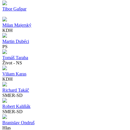
Tibor Gašpar
Milan Majerský
KDH
Martin Dubéci
PS
Tomáš Taraba
Život - NS
Viliam Karas
KDH
Richard Takáč
SMER-SD
Robert Kaliňák
SMER-SD
Branislav Ondruš
Hlas