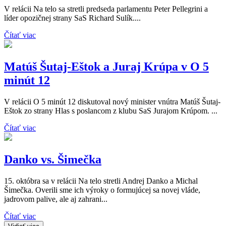
V relácii Na telo sa stretli predseda parlamentu Peter Pellegrini a
líder opozičnej strany SaS Richard Sulík....
Čítať viac
Matúš Šutaj-Eštok a Juraj Krúpa v O 5
minút 12
V relácii O 5 minút 12 diskutoval nový minister vnútra Matúš Šutaj-
Eštok zo strany Hlas s poslancom z klubu SaS Jurajom Krúpom. ...
Čítať viac
Danko vs. Šimečka
15. októbra sa v relácii Na telo stretli Andrej Danko a Michal
Šimečka. Overili sme ich výroky o formujúcej sa novej vláde,
jadrovom palive, ale aj zahrani...
Čítať viac