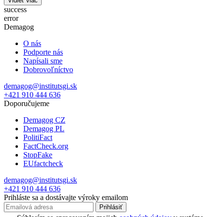
Vidieť viac
success
error
Demagog
O nás
Podporte nás
Napísali sme
Dobrovoľníctvo
demagog@institutsgi.sk
+421 910 444 636
Doporučujeme
Demagog CZ
Demagog PL
PolitiFact
FactCheck.org
StopFake
EUfactcheck
demagog@institutsgi.sk
+421 910 444 636
Prihláste sa a dostávajte výroky emailom
Prihlásiť