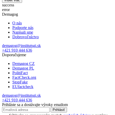
Vidieť viac
success
error
Demagog
O nás
Podporte nás
Napísali sme
Dobrovoľníctvo
demagog@institutsgi.sk
+421 910 444 636
Doporučujeme
Demagog CZ
Demagog PL
PolitiFact
FactCheck.org
StopFake
EUfactcheck
demagog@institutsgi.sk
+421 910 444 636
Prihláste sa a dostávajte výroky emailom
Prihlásiť