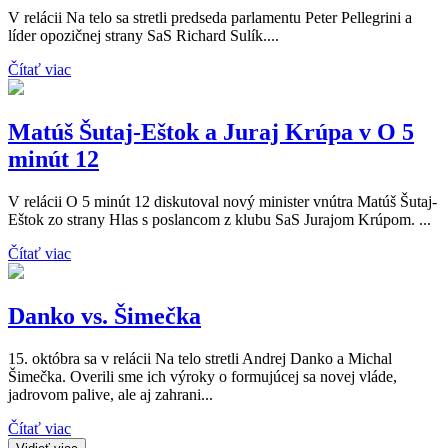
V relácii Na telo sa stretli predseda parlamentu Peter Pellegrini a
líder opozičnej strany SaS Richard Sulík....
Čítať viac
Matúš Šutaj-Eštok a Juraj Krúpa v O 5
minút 12
V relácii O 5 minút 12 diskutoval nový minister vnútra Matúš Šutaj-
Eštok zo strany Hlas s poslancom z klubu SaS Jurajom Krúpom. ...
Čítať viac
Danko vs. Šimečka
15. októbra sa v relácii Na telo stretli Andrej Danko a Michal
Šimečka. Overili sme ich výroky o formujúcej sa novej vláde,
jadrovom palive, ale aj zahrani...
Čítať viac